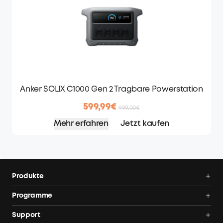
Anker SOLIX C1000 Gen 2 Tragbare Powerstation
599,99€
999,00€
Mehr erfahren
Jetzt kaufen
Produkte
Balkonkraftwerk
Programme
Balkonkraftwerk mit Speicher
AnkerCredits Programm
Support
Solarbank 4 E5000 Pro