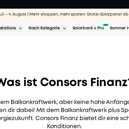
Juli – 9. August | Mehr shoppen, mehr sparen: Gratis-Solarpanel 
SOLIX Solarbank Max AC | Verbinden. Loslegen. Maximal sparen.
SOLIX Solarbank 4 Pro | Spitzenleistung. Maximale Ersparnis.
ighlights | 31. Juli – 23. August | Sommer, Sonne, Solarbank
Jetzt 
Jet
Je
stations
Nach Kategorie
Solarbank 4 Pro
Sommer H
Was ist Consors Finanz
nem Balkonkraftwerk, aber keine hohe Anfangs
fen dir dabei! Mit dem Balkonkraftwerk plus S
rgiezukunft. Consors Finanz bietet dir eine s
Konditionen.