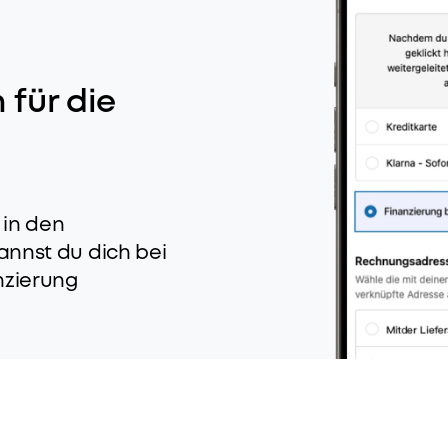
 für die
in den
annst du dich bei
nzierung