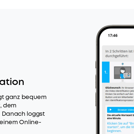
kation
olgt ganz bequem
t, dem
 Danach loggst
deinem Online-