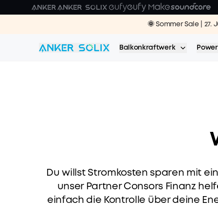
Skip to main content
🌞 Sommer Sale | 27. 
NEU | Anker 
NEU｜ Anker 
🔥 Sommer H
Balkonkraftwerk
Power
Du willst Stromkosten sparen mit ei
unser Partner Consors Finanz hel
einfach die Kontrolle über deine Ene