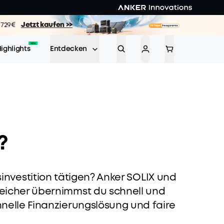
ab 729€
bestellen >>
zt kaufen >>
tzt kaufen >>
Jetzt kaufen >>
ighlights
Entdecken
?
investition tätigen? Anker SOLIX und
peicher übernimmst du schnell und
chnelle Finanzierungslösung und faire