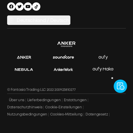
Energiespeichersystem
Finanzierungsplan
Versandbedingungen
Balkonkraftwerk-Auswahlhilfe
Datenschutzhinweis
Deutschland / Deutsch
Balkonkraftwerke vergleichen
Impressum
APP Download
Datensicherheit & Datenschutz
Rechnung herunterladen
Bestellung stornieren
© Fantasia Trading LLC 2022 200923810277
Über uns
Lieferbedingungen
Erstattungen
Datenschutzhinweis
Cookie-Einstellungen
Nutzungsbedingungen
Cookies-Mitteilung
Datengesetz