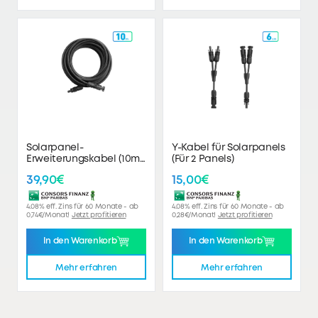
Solarpanel-
Y-Kabel für Solarpanels
Erweiterungskabel (10m
(Für 2 Panels)
Länge 6mm²) Für 1 Panel
39,90€
15,00€
4.08% eff. Zins für 60 Monate - ab
4.08% eff. Zins für 60 Monate - ab
0,74€/Monat!
Jetzt profitieren
0,28€/Monat!
Jetzt profitieren
In den Warenkorb
In den Warenkorb
Mehr erfahren
Mehr erfahren