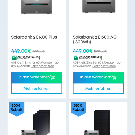
Solarbank 2 E1600 Plus
Solarbank 2 E1600 AC
(1600Wh)
449,00€
449,00€
799,00€
899,00€
4.08% eff. Zins für 60 Monate - ab
4.08% eff. Zins für 60 Monate - ab
8,29€/Monat!
Jetzt profitieren
8,29€/Monat!
Jetzt profitieren
In den Warenkorb
In den Warenkorb
Mehr erfahren
Mehr erfahren
600€
550€
Rabatt
Rabatt