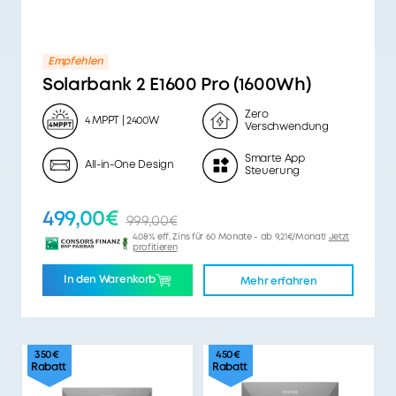
Empfehlen
Solarbank 2 E1600 Pro (1600Wh)
Zero
4 MPPT | 2400W
Verschwendung
Smarte App
All-in-One Design
Steuerung
499,00€
999,00€
4.08% eff. Zins für 60 Monate - ab 9,21€/Monat!
Jetzt
profitieren
In den Warenkorb
Mehr erfahren
350€
450€
Rabatt
Rabatt