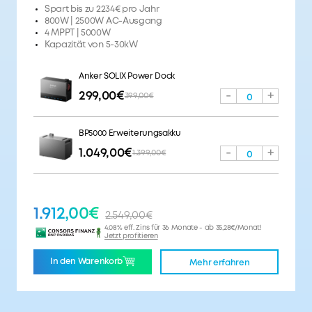
Spart bis zu 2234€ pro Jahr
800W | 2500W AC-Ausgang
4 MPPT | 5000W
Kapazität von 5-30kW
Anker SOLIX Power Dock
299,00€
-
+
399,00€
0
BP5000 Erweiterungsakku
1.049,00€
-
+
1.399,00€
0
Anker SOLIX Balkonhalterungen
200,00€
-
+
258,00€
1.912,00€
0
2.549,00€
4.08% eff. Zins für 36 Monate - ab 35,28€/Monat!
Jetzt profitieren
Anker SOLIX Smart Plug Gen 2 (1er-Pack)
In den Warenkorb
Mehr erfahren
29,00€
-
+
0
Anker SOLIX Solarpanel-Erweiterungskabel (10m
Länge 6mm²) Für 4 Panes