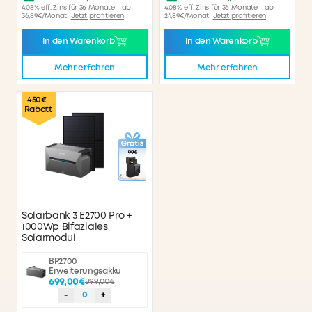
4.08% eff. Zins für 36 Monate - ab
4.08% eff. Zins für 36 Monate - ab
36,89€/Monat!
Jetzt profitieren
24,89€/Monat!
Jetzt profitieren
In den Warenkorb
In den Warenkorb
Mehr erfahren
Mehr erfahren
450€
Rabatt
Solarbank 3 E2700 Pro +
1000Wp Bifaziales
Solarmodul
BP2700
Erweiterungsakku
699,00€
899,00€
-
0
+