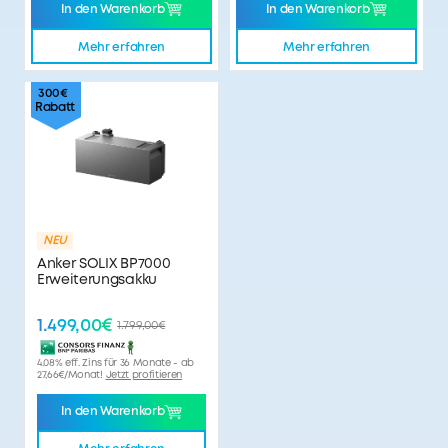
In den Warenkorb
In den Warenkorb
Mehr erfahren
Mehr erfahren
300€
Rabatt
NEU
Anker SOLIX BP7000
Erweiterungsakku
1.499,00€
1.799,00€
4.08% eff. Zins für 36 Monate - ab
27,66€/Monat!
Jetzt profitieren
In den Warenkorb