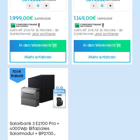
1.099,00€
1.099,00€
-
0
+
-
0
+
1.999,00€
1.149,00€
2.698,00€
1.599,00€
4.08% eff. Zins für 36 Monate - ab
4.08% eff. Zins für 36 Monate - ab
36,89€/Monat!
Jetzt profitieren
21,20€/Monat!
Jetzt profitieren
In den Warenkorb
In den Warenkorb
Mehr erfahren
Mehr erfahren
700€
Rabatt
Solarbank 3 E2700 Pro +
4000Wp Bifaziales
Solarmodul + BP2700
Erweiterungsakku