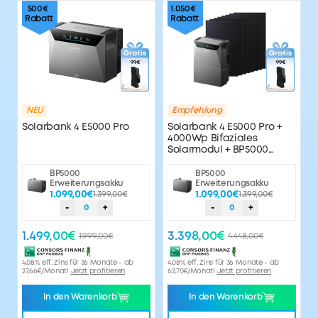
500€
1.050€
139,90€
-
+
Rabatt
Rabatt
0
AC-Kabel mit Wieland-Stecker
45,00€
-
+
49,00€
0
Wieland-Steckdosenpanel und Buchsenstecker
NEU
Empfehlung
Solarbank 4 E5000 Pro
Solarbank 4 E5000 Pro +
49,00€
-
+
0
4000Wp Bifaziales
Solarmodul + BP5000
Erweiterungsakku
Anker SOLIX Y-Kabel für Solarpanels (Für 8 Panels)
BP5000
BP5000
Erweiterungsakku
Erweiterungsakku
39,00€
-
+
45,00€
0
1.099,00€
1.399,00€
1.099,00€
1.399,00€
-
0
+
-
0
+
1.499,00€
3.398,00€
1.999,00€
4.448,00€
4.08% eff. Zins für 36 Monate - ab
4.08% eff. Zins für 36 Monate - ab
27,66€/Monat!
Jetzt profitieren
62,70€/Monat!
Jetzt profitieren
In den Warenkorb
In den Warenkorb