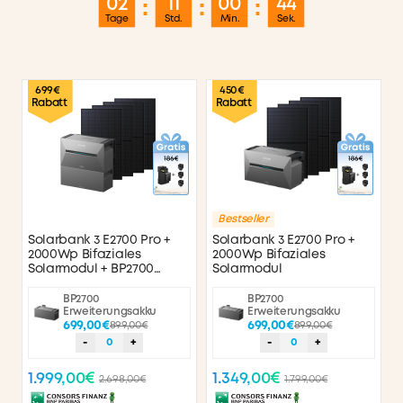
02
11
00
43
:
:
:
Tage
Std.
Min.
Sek.
699€
450€
Rabatt
Rabatt
Bestseller
Solarbank 3 E2700 Pro +
Solarbank 3 E2700 Pro +
2000Wp Bifaziales
2000Wp Bifaziales
Solarmodul + BP2700
Solarmodul
Erweiterungsakku
BP2700
BP2700
Erweiterungsakku
Erweiterungsakku
699,00€
899,00€
699,00€
899,00€
-
0
+
-
0
+
1.999,00€
1.349,00€
2.698,00€
1.799,00€