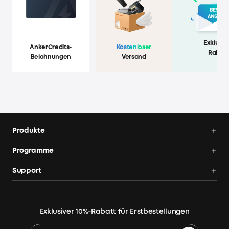
Exklusiv
AnkerCredits-
Kostenloser
Rabatt
Belohnungen
Versand
Produkte
Balkonkraftwerk
Programme
Balkonkraftwerk mit Speicher
AnkerCredits Programm
Support
Solarbank 4 E5000 Pro
Blog
Balkonkraftwerk-Händler
Balkonkraftwerk mit Speicher Angebote
Community
Bestellung verfolgen
Powerstation Angebote
Exklusiver 10%-Rabatt für Erstbestellungen
Hot Deals
Smarte Hilfe
Tragbare Powerstation