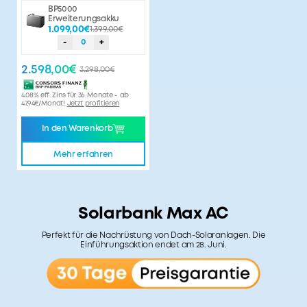
BP5000
Erweiterungsakku
1.099,00€
1.399,00€
-
0
+
2.598,00€
3.298,00€
4.08% eff. Zins für 36 Monate - ab
47,94€/Monat!
Jetzt profitieren
In den Warenkorb
Mehr erfahren
Solarbank Max AC
Perfekt für die Nachrüstung von Dach-Solaranlagen. Die
Einführungsaktion endet am 28. Juni.