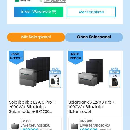
Jetzt profitieren
In den Warenkorb
Mehr erfahren
Mit Solarpanel
Ohne Solarpanel
699€
450€
Rabatt
Rabatt
Solarbank 3 E2700 Pro +
Solarbank 3 E2700 Pro +
2000Wp Bifaziales
1000Wp Bifaziales
Solarmodul + BP2700
Solarmodul
Erweiterungsakku
BP5000
BP5000
Erweiterungsakku
Erweiterungsakku
1.399,00€
1.399,00€