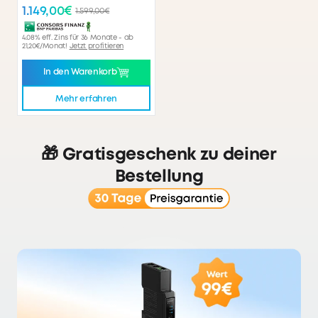
1.149,00€
1.599,00€
4.08% eff. Zins für 36 Monate - ab
21,20€/Monat!
Jetzt profitieren
In den Warenkorb
Mehr erfahren
🎁 Gratisgeschenk zu deiner
Bestellung