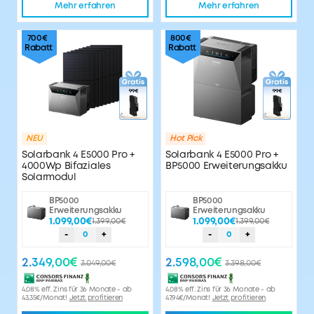
Mehr erfahren
Mehr erfahren
700€
800€
Rabatt
Rabatt
NEU
Hot Pick
Solarbank 4 E5000 Pro +
Solarbank 4 E5000 Pro +
4000Wp Bifaziales
BP5000 Erweiterungsakku
Solarmodul
BP5000
BP5000
Erweiterungsakku
Erweiterungsakku
1.099,00€
1.399,00€
1.099,00€
1.399,00€
-
0
+
-
0
+
2.349,00€
2.598,00€
3.049,00€
3.398,00€
4.08% eff. Zins für 36 Monate - ab
4.08% eff. Zins für 36 Monate - ab
43,35€/Monat!
Jetzt profitieren
47,94€/Monat!
Jetzt profitieren