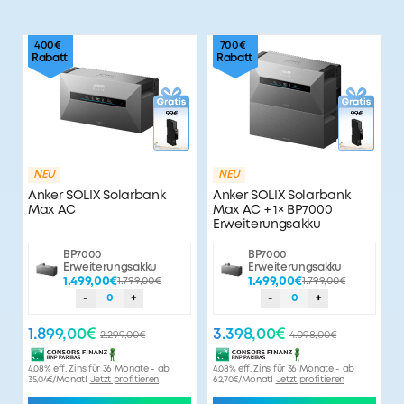
400€
700€
Rabatt
Rabatt
NEU
NEU
Anker SOLIX Solarbank
Anker SOLIX Solarbank
Max AC
Max AC + 1× BP7000
Erweiterungsakku
BP7000
BP7000
Erweiterungsakku
Erweiterungsakku
1.499,00€
1.799,00€
1.499,00€
1.799,00€
-
0
+
-
0
+
1.899,00€
3.398,00€
2.299,00€
4.098,00€
4.08% eff. Zins für 36 Monate - ab
4.08% eff. Zins für 36 Monate - ab
35,04€/Monat!
Jetzt profitieren
62,70€/Monat!
Jetzt profitieren