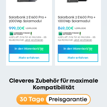
Solarbank 2 E1600 Pro +
Solarbank 2 E1600 Pro +
2000Wp Solarmodul
1000Wp Solarmodul
999,00€
849,00€
1.599,00€
1.399,00€
4.08% eff. Zins für 60 Monate - ab
4.08% eff. Zins für 60 Monate - ab
18,43€/Monat!
Jetzt profitieren
15,67€/Monat!
Jetzt profitieren
In den Warenkorb
In den Warenkorb
Mehr erfahren
Mehr erfahren
Cleveres Zubehör für maximale
Kompatibilität