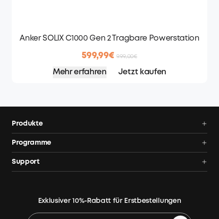
Anker SOLIX C1000 Gen 2 Tragbare Powerstation
599,99€
999,00€
Mehr erfahren
Jetzt kaufen
Produkte
Balkonkraftwerk
Programme
Balkonkraftwerk mit Speicher
AnkerCredits Programm
Support
Solarbank 4 E5000 Pro
Blog
Balkonkraftwerk-Händler
Balkonkraftwerk mit Speicher Angebote
Community
Bestellung verfolgen
Powerstation Angebote
Exklusiver 10%-Rabatt für Erstbestellungen
Hot Deals
Smarte Hilfe
Tragbare Powerstation