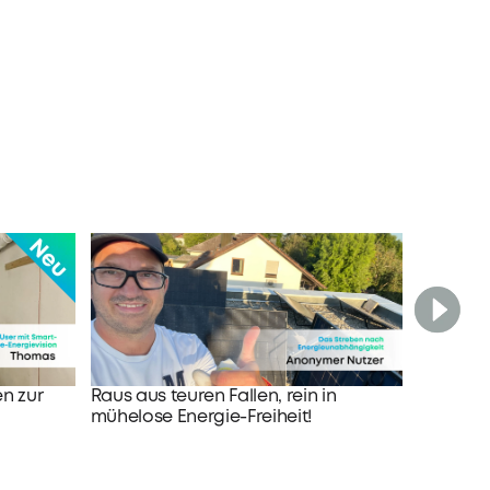
Schritt f
Balkonk
Solaren
n zur
Raus aus teuren Fallen, rein in
mühelose Energie-Freiheit!