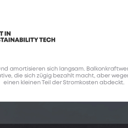
h einer einfachen und 
gegen steigende Stro
hen 31% mehr für Strom als früher – das bela
Energielösungen dringlicher denn je.
und amortisieren sich langsam. Balkonkraftwerk
rnative, die sich zügig bezahlt macht, aber weg
einen kleinen Teil der Stromkosten abdeckt.