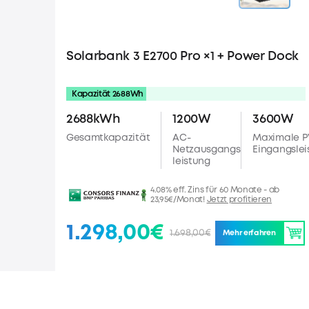
Solarbank 3 E2700 Pro ×1 + Power Dock
Kapazität 2688Wh
2688kWh
1200W
3600W
Gesamtkapazität
AC-
Maximale P
Netzausgangs
Eingangslei
leistung
4.08% eff. Zins für 60 Monate - ab
23,95€/Monat!
Jetzt profitieren
1.298,00€
1.698,00€
Mehr erfahren