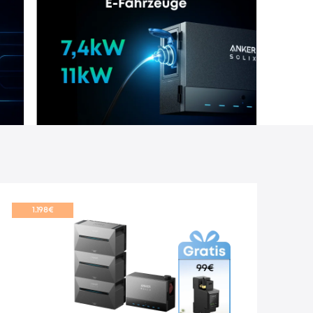
1.198€