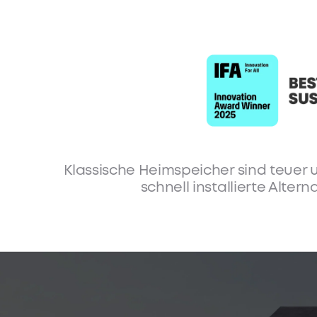
Du suchst nac
Lösung 
Deutsche Haushalte zahlen inzwisc
Klassische Heimspeicher sind teuer 
schnell installierte Alte