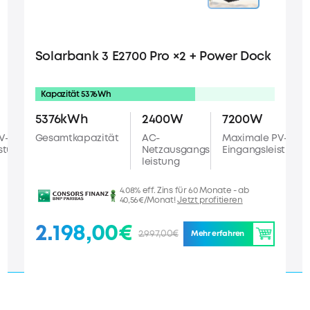
Solarbank 3 E2700 Pro ×2 + Power Dock
Kapazität 5376Wh
5376kWh
2400W
7200W
V-
Gesamtkapazität
AC-
Maximale PV-
stung
Netzausgangs
Eingangsleistung
leistung
4.08% eff. Zins für 60 Monate - ab
40,56€/Monat!
Jetzt profitieren
2.198,00€
2.997,00€
Mehr erfahren