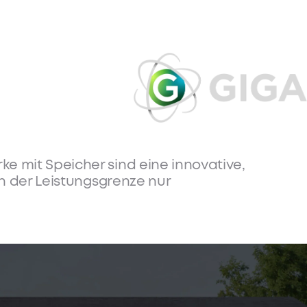
wirkungsvollen
mkosten?
stet Familien und macht bezahlbare
e mit Speicher sind eine innovative,
en der Leistungsgrenze nur