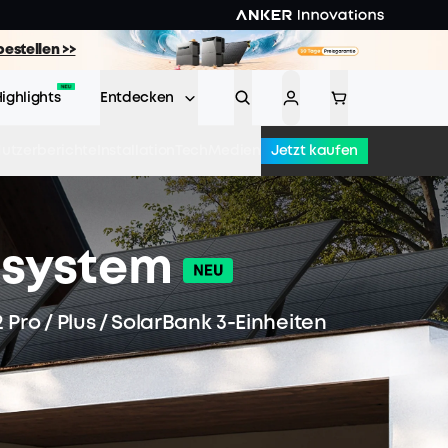
bestellen >>
ighlights
Entdecken
Jetzt kaufen
utzerberichte
Installation
Tech
Medien
isystem
Pro / Plus / SolarBank 3-Einheiten