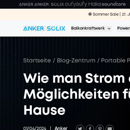
Skip to main content
🌞 Sommer Sale | 27. 
NEU | Anker 
NEU｜ Anker 
🔥 Sommer 
Balkonkraftwerk
Power
Startseite
/
Blog-Zentrum
/
Portable 
Wie man Strom 
Möglichkeiten f
Hause
01/04/2024
|
Anker