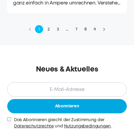
ganz einfach in Ampere umrechnen. Verstehe
die Grundlagen von Watt, Ampere und Volt,
deren Umrechnung, praktische Anwendungen
und Sicherheitstipps.
1
2
3
...
7
8
9
Neues & Aktuelles
Abonnieren
Das Abonnieren gleicht der Zustimmung der
Datenschutzrechte
und
Nutzungsbedingungen
.