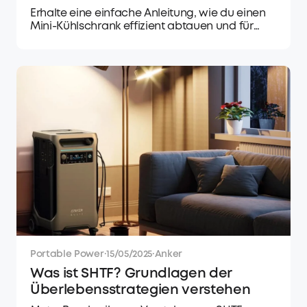
Erhalte eine einfache Anleitung, wie du einen
Mini-Kühlschrank effizient abtauen und für
optimale Leistung pflegst. Meistere den
Abtauprozess mit unseren Expertentipps.
Portable Power
·
15/05/2025
·
Anker
Was ist SHTF? Grundlagen der
Überlebensstrategien verstehen