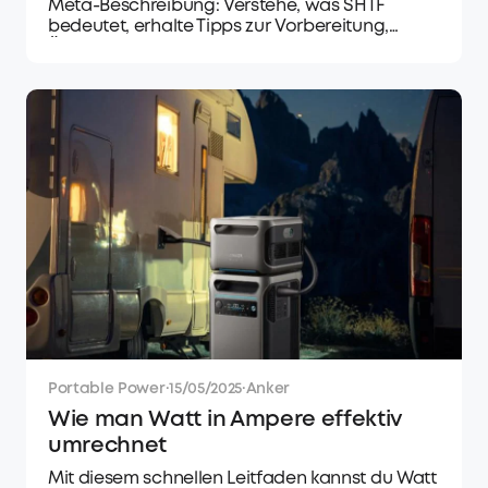
Meta-Beschreibung: Verstehe, was SHTF
bedeutet, erhalte Tipps zur Vorbereitung,
Überlebensstrategien und erfahre, welche
Fehler du in Kristenszenarios vermeiden
solltest, um deine Sicherheit zu gewährleisten.
Portable Power
·
15/05/2025
·
Anker
Wie man Watt in Ampere effektiv
umrechnet
Mit diesem schnellen Leitfaden kannst du Watt