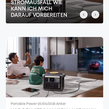
STROMAUSFALL WIE
KANN ICH MICH
DARAUF VORBEREITEN
Portable Power
·
20/06/2025
·
Anker