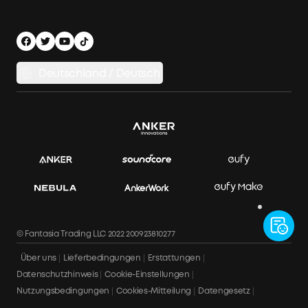
Nachhaltigkeit
Werde Installationspartner
Herstellergarantie
Energiespeichersystem
Finanzierungsplan
Versandbedingungen
Balkonkraftwerk-Auswahlhilfe
Datenschutzhinweis
Deutschland / Deutsch
Balkonkraftwerke vergleichen
Impressum
APP Download
Datensicherheit & Datenschutz
Rechnung herunterladen
Bestellung stornieren
© Fantasia Trading LLC 2022 200923810277
Über uns
Lieferbedingungen
Erstattungen
Datenschutzhinweis
Cookie-Einstellungen
Nutzungsbedingungen
Cookies-Mitteilung
Datengesetz