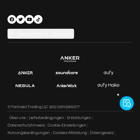
Nachhaltigkeit
Werde Installationspartner
Herstellergarantie
Energiespeichersystem
Finanzierungsplan
Versandbedingungen
Balkonkraftwerk-Auswahlhilfe
Datenschutzhinweis
Deutschland / Deutsch
Balkonkraftwerke vergleichen
Impressum
APP Download
Datensicherheit & Datenschutz
Rechnung herunterladen
Bestellung stornieren
© Fantasia Trading LLC 2022 200923810277
Über uns
Lieferbedingungen
Erstattungen
Datenschutzhinweis
Cookie-Einstellungen
Nutzungsbedingungen
Cookies-Mitteilung
Datengesetz