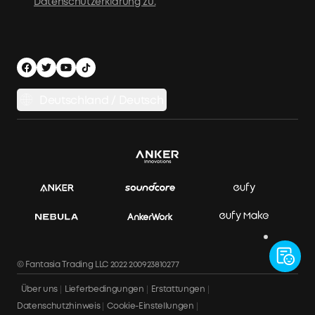
Datenschutzerklärung zu.
Energie zum Mitnehmen
Affiliate Partnerprogramm
X1 Garantie
Nachhaltigkeit
Werde Installationspartner
Herstellergarantie
Energiespeichersystem
Finanzierungsplan
Versandbedingungen
Balkonkraftwerk-Auswahlhilfe
Datenschutzhinweis
Deutschland / Deutsch
Balkonkraftwerke vergleichen
Impressum
APP Download
Datensicherheit & Datenschutz
Rechnung herunterladen
Bestellung stornieren
© Fantasia Trading LLC 2022 200923810277
Über uns
Lieferbedingungen
Erstattungen
Datenschutzhinweis
Cookie-Einstellungen