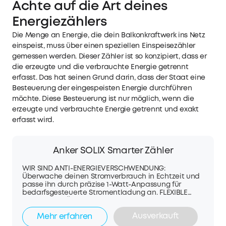
Achte auf die Art deines
Energiezählers
Die Menge an Energie, die dein Balkonkraftwerk ins Netz
einspeist, muss über einen speziellen Einspeisezähler
gemessen werden. Dieser Zähler ist so konzipiert, dass er
die erzeugte und die verbrauchte Energie getrennt
erfasst. Das hat seinen Grund darin, dass der Staat eine
Besteuerung der eingespeisten Energie durchführen
möchte. Diese Besteuerung ist nur möglich, wenn die
erzeugte und verbrauchte Energie getrennt und exakt
erfasst wird.
Anker SOLIX Smarter Zähler
WIR SIND ANTI-ENERGIEVERSCHWENDUNG:
Überwache deinen Stromverbrauch in Echtzeit und
passe ihn durch präzise 1-Watt-Anpassung für
bedarfsgesteuerte Stromentladung an. FLEXIBLE
KONNEKTIVITÄT: Verbinde dich mit deinem smarten
Stromzähler über WLAN, Bluetooth. MÜHELOSE
Ausverkauft
Mehr erfahren
INSTALLATION: Einfach einstecken und mit der
Hauptpanel-Box auf der Schiene loslegen.