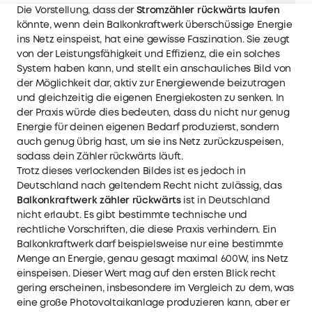
Die Vorstellung, dass der
Stromzähler rückwärts laufen
könnte, wenn dein Balkonkraftwerk überschüssige Energie
ins Netz einspeist, hat eine gewisse Faszination. Sie zeugt
von der Leistungsfähigkeit und Effizienz, die ein solches
System haben kann, und stellt ein anschauliches Bild von
der Möglichkeit dar, aktiv zur Energiewende beizutragen
und gleichzeitig die eigenen Energiekosten zu senken. In
der Praxis würde dies bedeuten, dass du nicht nur genug
Energie für deinen eigenen Bedarf produzierst, sondern
auch genug übrig hast, um sie ins Netz zurückzuspeisen,
sodass dein Zähler rückwärts läuft.
Trotz dieses verlockenden Bildes ist es jedoch in
Deutschland nach geltendem Recht nicht zulässig, das
Balkonkraftwerk zähler rückwärts
ist in Deutschland
nicht erlaubt. Es gibt bestimmte technische und
rechtliche Vorschriften, die diese Praxis verhindern. Ein
Balkonkraftwerk darf beispielsweise nur eine bestimmte
Menge an Energie, genau gesagt maximal 600W, ins Netz
einspeisen. Dieser Wert mag auf den ersten Blick recht
gering erscheinen, insbesondere im Vergleich zu dem, was
eine große Photovoltaikanlage produzieren kann, aber er