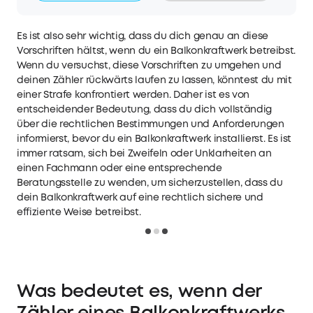
INTELLIGENTE APP-STEUERUNG: Überwache deinen
Stromverbrauch mit Datenvisualisierung und passe
deinen Stromverbrauch in Echtzeit an. LANGLEBIG &
Es ist also sehr wichtig, dass du dich genau an diese
STRAPAZIERFÄHIG: Zuverlässige Energie für ein
Vorschriften hältst, wenn du ein Balkonkraftwerk betreibst.
Jahrzehnt. Dein Kauf ist zusätzlich mit einer 2-
Wenn du versuchst, diese Vorschriften zu umgehen und
jährigen Herstellergarantie geschützt. IM
LIEFERUMFANG: Smarter Zähler,
deinen Zähler rückwärts laufen zu lassen, könntest du mit
Stromwandler(Körpergröße: 5 cm × 5 cm × 3 cm;
einer Strafe konfrontiert werden. Daher ist es von
Kabellänge: 100 cm), Verlängerungsantenne (150 cm),
entscheidender Bedeutung, dass du dich vollständig
Sicherheitsanleitung
über die rechtlichen Bestimmungen und Anforderungen
informierst, bevor du ein Balkonkraftwerk installierst. Es ist
immer ratsam, sich bei Zweifeln oder Unklarheiten an
einen Fachmann oder eine entsprechende
Beratungsstelle zu wenden, um sicherzustellen, dass du
dein Balkonkraftwerk auf eine rechtlich sichere und
effiziente Weise betreibst.
Loading
Was bedeutet es, wenn der