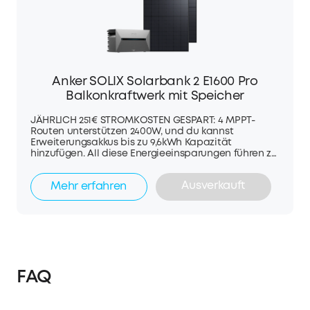
Anker SOLIX Solarbank 2 E1600 Pro
Balkonkraftwerk mit Speicher
JÄHRLICH 251€ STROMKOSTEN GESPART: 4 MPPT-
Routen unterstützen 2400W, und du kannst
Erweiterungsakkus bis zu 9,6kWh Kapazität
hinzufügen. All diese Energieeinsparungen führen zu
einer massiven Reduzierung deiner Stromrechnung
um bis zu 251€. ANTI-ENERGIEVERSCHWENDUNG:
Ausverkauft
Mehr erfahren
Erreiche echte Effizienz mit dem Anker SOLIX
Smarten Zähler, der den Stromverbrauch in Echtzeit
überwacht, mit einer Reaktionszeit von nur 3
Sekunden. 15 JAHRE LEISTUNG: Solarbank 2 Pro bietet
6.000 Ladezyklen und 15 Jahre Leistung mit einer 10-
jährigen Garantie. Mit einem IP65-Dichtmittel ist sie
wasser- und staubgeschützt und funktioniert bei
-20°C. 1000W NOTSTROMVERSORGUNG: Halte
FAQ
wichtige Geräte mit der 1000W AC-Steckdose auch
während eines Stromausfalls am Laufen. IM
LIEFERUMFANG: Solarbank 2 E1600 Pro, 5m Schuko-
Ladekabel, 8× 3m Solarpanel-Verlängerungskabel,