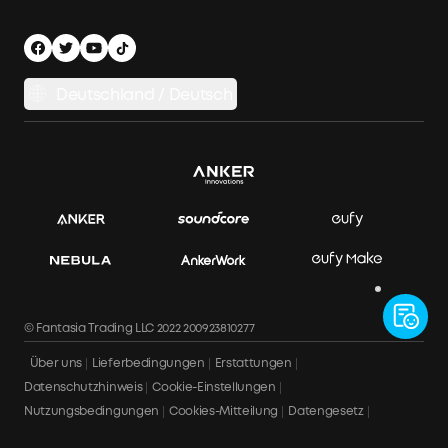
Nachhaltigkeit
Werde Installationspartner
Herstellergarantie
Energiespeichersystem
Finanzierungsplan
Versandbedingungen
Balkonkraftwerk-Auswahlhilfe
Datenschutzhinweis
Deutschland / Deutsch
Balkonkraftwerke vergleichen
Impressum
APP Download
Datensicherheit & Datenschutz
Rechnung herunterladen
Bestellung stornieren
© Fantasia Trading LLC 2022 200923810277
Über uns
Lieferbedingungen
Erstattungen
Datenschutzhinweis
Cookie-Einstellungen
Nutzungsbedingungen
Cookies-Mitteilung
Datengesetz