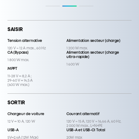
SAISIR
Tension alternative
Alimentation secteur (charge)
120 V ~ 12 A max., 60 Hz
1 200 W max.
CA (Bypass)
Alimentation secteur (charge
ultra-rapide)
1 800 W max.
1 600 W
MPPT
11-28 V ⎓ 8,2 A ;
29-60 V ⎓ 14,5 A
(600 W max.)
SORTIR
Chargeur de voiture
Courant alternatif
12 V ⎓ 10 A, 120 W
120 V ~ 15 A, 120 V ~ 16,66 A, 60 Hz,
2 000 W max., L+N+PE
USB-A
USB-A et USB-C1 Total
5V⎓2,4A (12W Max)
20W max
USB-C 2