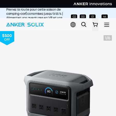
Skip to main content
Prenez la route pour cette saison de
camping-carÉconomisez jusqu’à 55 % |
02
00
01
41
:
:
:
Alimentez vos aventures en VR et vos
Days
Hours
Minutes
Seconds
escapades estivales
L'offre prend fin
dans>>
$500
1
/
6
OFF