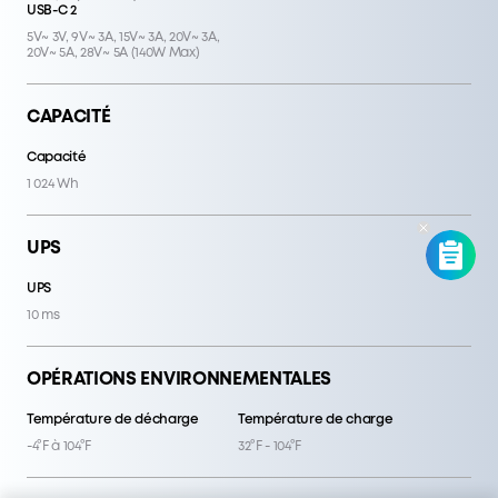
5V~ 3V, 9V~ 3A, 15V~ 3A, 20V~ 3A,
20V~ 5A, 28V~ 5A (140W Max)
CAPACITÉ
Capacité
1 024 Wh
UPS
UPS
10 ms
OPÉRATIONS ENVIRONNEMENTALES
Température de décharge
Température de charge
-4°F à 104°F
32°F - 104°F
DIMENSION