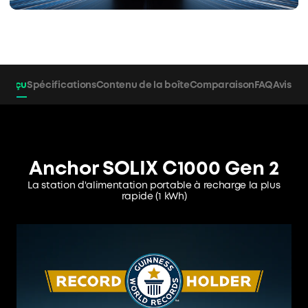
perçu
Spécifications
Contenu de la boîte
Comparaison
FAQ
Avis
Anchor SOLIX C1000 Gen 2
La station d'alimentation portable à recharge la plus
rapide
(1 kWh)