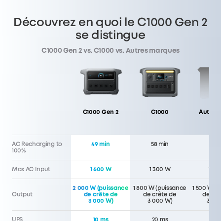
Découvrez en quoi le C1000 Gen 2
se distingue
C1000 Gen 2 vs. C1000 vs. Autres marques
C1000 Gen 2
C1000
Autre 
AC Recharging to
49 min
58 min
60 
100%
Max AC Input
1 600 W
1 300 W
1 50
2 000 W (puissance
1 800 W (puissance
1 500 W (
Output
de crête de
de crête de
de crê
3 000 W)
3 000 W)
3 00
UPS
10 ms
20 ms
20 