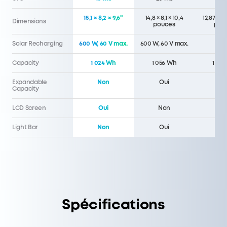
15,1 × 8,2 × 9,6"
14,8 × 8,1 × 10,4
12,87 x 8,
Dimensions
pouces
pou
Solar Recharging
600 W, 60 V max.
600 W, 60 V max.
400
Capacity
1 024 Wh
1 056 Wh
1 07
Expandable
Non
Oui
No
Capacity
LCD Screen
Oui
Non
No
Light Bar
Non
Oui
No
Spécifications