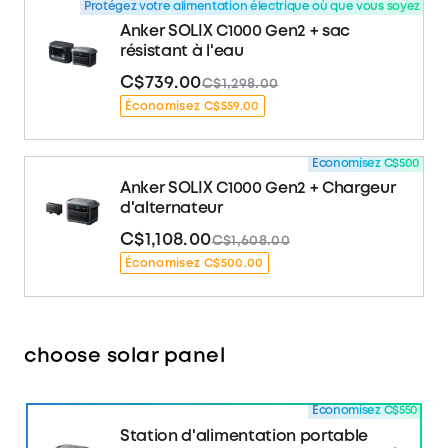
Protégez votre alimentation électrique où que vous soyez
chargement secteur, guide de démarrage
Anker SOLIX C1000 Gen2 + sac
rapide et carte de sécurité et de garantie.
résistant à l'eau
En savoir plus sur le C1000 Gen2 >>
C$739.00
C$1,298.00
Économisez C$559.00
Économisez C$500
Anker SOLIX C1000 Gen2 + Chargeur
d'alternateur
C$1,108.00
C$1,608.00
Économisez C$500.00
choose solar panel
Économisez C$550
Station d'alimentation portable