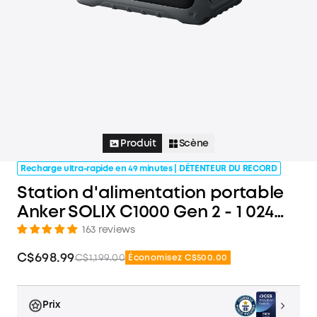
Produit
Scène
Recharge ultra-rapide en 49 minutes | DÉTENTEUR DU RECORD
Station d'alimentation portable
Anker SOLIX C1000 Gen 2 - 1 024
Wh | 2 000 W
163 reviews
C$698.99
C$1,199.00
Économisez C$500.00
Prix