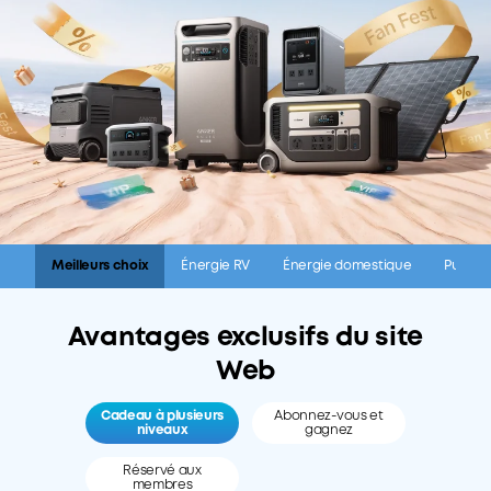
Meilleurs choix
Énergie RV
Énergie domestique
Puissan
Avantages exclusifs du site
Web
Cadeau à plusieurs
Abonnez-vous et
niveaux
gagnez
Réservé aux
membres