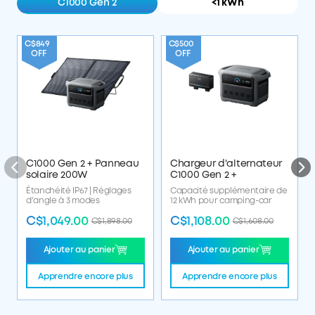
C1000 Gen 2
<1 kWh
C$7
C$849
C$500
OF
OFF
OFF
C1000 Gen 2 + Panneau
Chargeur d'alternateur
solaire 200W
C1000 Gen 2 +
Étanchéité IP67 | Réglages
Capacité supplémentaire de
d'angle à 3 modes
12 kWh pour camping-car
C$1,049.00
C$1,108.00
C$1,898.00
C$1,608.00
Ajouter au panier
Ajouter au panier
Apprendre encore plus
Apprendre encore plus