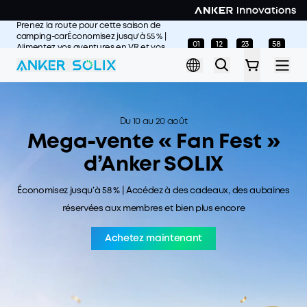
Skip to main content
Prenez la route pour cette saison de
camping-carÉconomisez jusqu’à 55 % |
01
12
23
58
:
:
:
Alimentez vos aventures en VR et vos
Days
Hours
Minutes
Seconds
escapades estivales
L'offre prend fin
dans>>
Du 10 au 20 août
Mega-vente « Fan Fest »
d’Anker SOLIX
Économisez jusqu’à 58 % | Accédez à des cadeaux, des aubaines
réservées aux membres et bien plus encore
Achetez maintenant