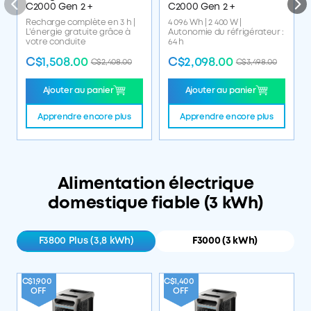
C2000 Gen 2 +
C2000 Gen 2 +
Recharge complète en 3 h |
4 096 Wh | 2 400 W |
L'énergie gratuite grâce à
Autonomie du réfrigérateur :
votre conduite
64 h
C$1,508.00
C$2,098.00
C$2,408.00
C$3,498.00
Ajouter au panier
Ajouter au panier
Apprendre encore plus
Apprendre encore plus
Alimentation électrique
domestique fiable (3 kWh)
F3800 Plus (3,8 kWh)
F3000 (3 kWh)
C$1,900
C$1,400
OFF
OFF