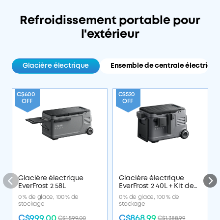
Refroidissement portable pour
l'extérieur
Glacière électrique
Ensemble de centrale électriqu
C$6
C$600
C$520
OF
OFF
OFF
Glacière électrique
Glacière électrique
EverFrost 2 58L
EverFrost 2 40L + Kit de
voyage
0 % de glace, 100 % de
0 % de glace, 100 % de
stockage
stockage
C$999.00
C$868.99
C$1,599.00
C$1,388.99