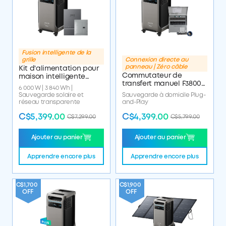
Fusion intelligente de la
grille
Connexion directe au
panneau | Zéro câble
Kit d'alimentation pour
Commutateur de
maison intelligente
transfert manuel F3800
F3800 Plus +
6 000 W | 3 840 Wh |
Plus + 10 circuits
Sauvegarde solaire et
Sauvegarde à domicile Plug-
réseau transparente
and-Play
C$5,399.00
C$4,399.00
C$7,299.00
C$5,799.00
Ajouter au panier
Ajouter au panier
Apprendre encore plus
Apprendre encore plus
C$1,700
C$1,900
OFF
OFF