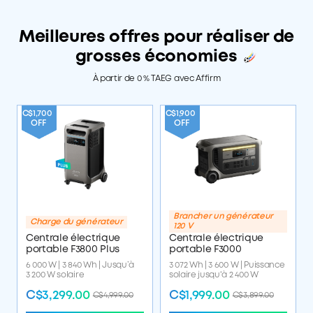
Meilleures offres pour réaliser de
grosses économies
À partir de 0 % TAEG avec Affirm
C$1,700
C$1,900
OFF
OFF
Brancher un générateur
Charge du générateur
120 V
Centrale électrique
Centrale électrique
portable F3800 Plus
portable F3000
6 000 W | 3 840 Wh | Jusqu’à
3 072 Wh | 3 600 W | Puissance
3 200 W solaire
solaire jusqu'à 2 400 W
C$3,299.00
C$1,999.00
C$4,999.00
C$3,899.00