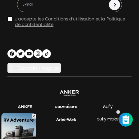
Accessoires
Déclaration de l'AMS
Politique d'expédition
Alimentation de secours à domicile
politique de confidentialité
J'accepte les
Conditions d'utilisation
et la
Politique
Stockage d'énergie domestique
de confidentialité
.
Sécurité Confidentialité
Comparer les produits
Canada / Anglais