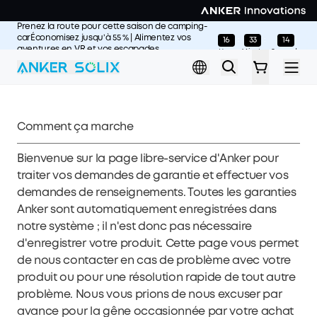
Skip to main content
Prenez la route pour cette saison de camping-
carÉconomisez jusqu’à 55 % | Alimentez vos
16
33
14
:
:
aventures en VR et vos escapades
Hours
Minutes
Seconds
estivales
L'offre prend fin dans>>
Comment ça marche
Bienvenue sur la page libre-service d'Anker pour
traiter vos demandes de garantie et effectuer vos
demandes de renseignements. Toutes les garanties
Anker sont automatiquement enregistrées dans
notre système ; il n'est donc pas nécessaire
d'enregistrer votre produit. Cette page vous permet
de nous contacter en cas de problème avec votre
produit ou pour une résolution rapide de tout autre
problème. Nous vous prions de nous excuser par
avance pour la gêne occasionnée par votre achat