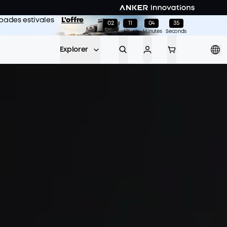
capades estivales
L'offre
02
:
11
:
04
:
34
Days
Hours
Minutes
Seconds
Explorer