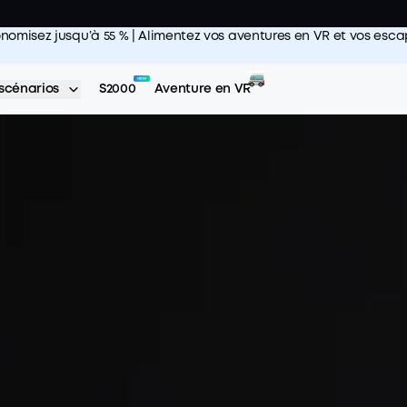
nomisez jusqu’à 55 % | Alimentez vos aventures en VR et vos es
scénarios
S2000
Aventure en VR