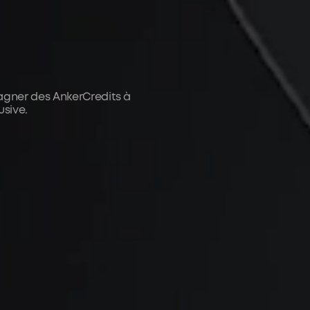
gner des AnkerCredits à
sive.