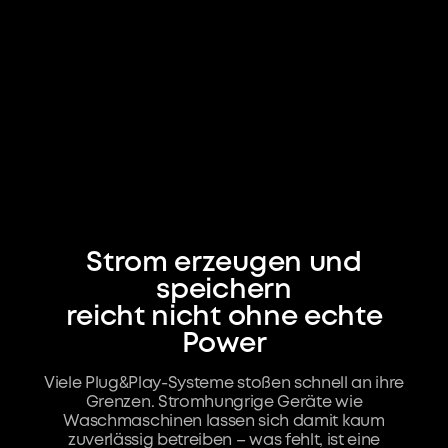
2234€
3 Jahre
Einsparung pro Jahr
Amortisationszeit
Solarbank 4 Pro
2234€
Andere Balkonkraftwerke mit Speicher
1566€
PV-Module
428€
Strom erzeugen und
speichern
reicht nicht ohne echte
Power
Viele Plug&Play-Systeme stoßen schnell an ihre
Grenzen. Stromhungrige Geräte wie
Waschmaschinen lassen sich damit kaum
zuverlässig betreiben – was fehlt, ist eine