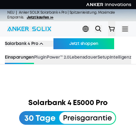
Skip to main content
NEU | Anker SOLIX Solarbank Max AC | Verbinden. Loslegen. Maximal
🔥 Sommer Highlights | 31. Juli – 23. August | Sommer, Sonne, Solarbank
🌞 Sommer Sale | 27. Juli – 9. August | Mehr shoppen, mehr sparen:
NEU｜ Anker SOLIX Solarbank 4 Pro | Spitzenleistung. Maximale
sparen.
Gratis-Solarpanel ab 729€
Ersparnis.
Jetzt bestellen >>
Jetzt kaufen >>
Jetzt kaufen >>
Jetzt kaufen >>
Solarbank 4 Pro
Jetzt shoppen
Einsparungen
PluginPower™ 2.0
Lebensdauer
Setup
Intelligenz
Si
5000W Solareingang. 2500W Power. 10000
Ladezyklen.
Anker SOLIX
Solarbank 4 E5000 Pro
Solarbank 4 E5000 Pro
Jetzt limitiertes Angebot & Gratisgeschenk sichern!
Countdown has ended
Jetzt shoppen