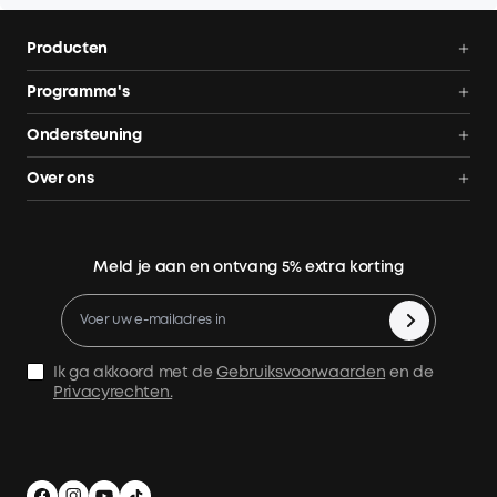
Producten
Thuisbatterij
Programma's
Solarbank Max AC
Affiliate partnerprogramma
Ondersteuning
Solarbank 4 Pro
Cashback
Volg bestelling
Over ons
Duurzaamheid
AnkerCredits
Contact
Blog
Retourneren en restituties
Meld je aan en ontvang 5% extra korting
Bestelling annuleren
Fabrieksgarantie
Verzendvoorwaarden
Ik ga akkoord met de
Gebruiksvoorwaarden
en de
Gegevensbescherming
Privacyrechten.
Afdruk
App downloaden
Slimme hulp