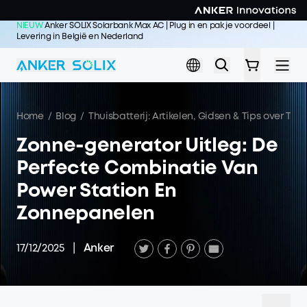
Skip to main content
NIEUW
Anker SOLIX Solarbank Max AC | Plug in en pak je voordeel |
Levering in België en Nederland
Koop nu >>
Home
/
Blog
/
Thuisbatterij: Artikelen, Gidsen & Tips over Thu
Zonne-generator Uitleg: De
Perfecte Combinatie Van
Power Station En
Zonnepanelen
17/12/2025
|
Anker