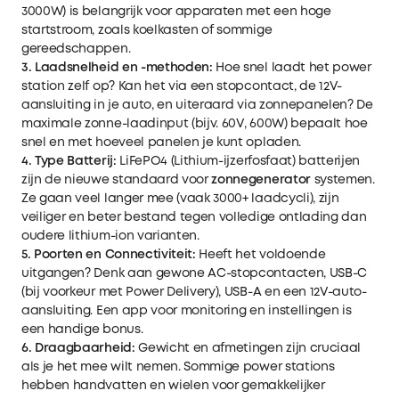
3000W) is belangrijk voor apparaten met een hoge
startstroom, zoals koelkasten of sommige
gereedschappen.
3. Laadsnelheid en -methoden:
Hoe snel laadt het power
station zelf op? Kan het via een stopcontact, de 12V-
aansluiting in je auto, en uiteraard via zonnepanelen? De
maximale zonne-laadinput (bijv. 60V, 600W) bepaalt hoe
snel en met hoeveel panelen je kunt opladen.
4. Type Batterij:
LiFePO4 (Lithium-ijzerfosfaat) batterijen
zijn de nieuwe standaard voor
zonnegenerator
systemen.
Ze gaan veel langer mee (vaak 3000+ laadcycli), zijn
veiliger en beter bestand tegen volledige ontlading dan
oudere lithium-ion varianten.
5. Poorten en Connectiviteit:
Heeft het voldoende
uitgangen? Denk aan gewone AC-stopcontacten, USB-C
(bij voorkeur met Power Delivery), USB-A en een 12V-auto-
aansluiting. Een app voor monitoring en instellingen is
een handige bonus.
6. Draagbaarheid:
Gewicht en afmetingen zijn cruciaal
als je het mee wilt nemen. Sommige power stations
hebben handvatten en wielen voor gemakkelijker