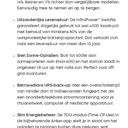
14% kleiner en 11% lichter dan vergelijkbare modellen.
Eenvoudig mee te nemen en op te bergen.
Uitzonderlijke Levensduur:
De InfiniPower™ belofte
garandeert dagelijks gebruik tot wel 4000 laadcycli
met behoud van minstens 80% van de
oorspronkelijke batterijcapaciteit. Dat vertaalt zich
naar een levensduur van meer dan 10 jaar.
Snel Zonne-Opladen:
Sluit tot 600W aan
zonnepanelen aan (max 60V) en het station laadt in
ongeveer 1,8 uur op met volle zon. Perfect voor off-
grid avonturen.
Betrouwbare UPS-back-up:
Met een overschakeltijd
van minder dan 10 milliseconden fungeert het als
een ononderbreekbare stroomvoorziening voor je
thuisnetwerk, computer of medische apparatuur.
Slim Energiebeheer:
De TOU-modus (Time-Of-Use) in
de bijbehorende Anker-app stelt je in staat om het
opladen te plannen buiten dure piekuren, wat