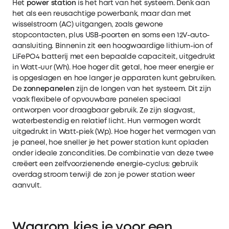
Het
power station
is het hart van het systeem. Denk aan
het als een reusachtige powerbank, maar dan met
wisselstroom (AC) uitgangen, zoals gewone
stopcontacten, plus USB-poorten en soms een 12V-auto-
aansluiting. Binnenin zit een hoogwaardige lithium-ion of
LiFePO4 batterij met een bepaalde capaciteit, uitgedrukt
in Watt-uur (Wh). Hoe hoger dit getal, hoe meer energie er
is opgeslagen en hoe langer je apparaten kunt gebruiken.
De
zonnepanelen
zijn de longen van het systeem. Dit zijn
vaak flexibele of opvouwbare panelen speciaal
ontworpen voor draagbaar gebruik. Ze zijn slagvast,
waterbestendig en relatief licht. Hun vermogen wordt
uitgedrukt in Watt-piek (Wp). Hoe hoger het vermogen van
je paneel, hoe sneller je het power station kunt opladen
onder ideale zoncondities. De combinatie van deze twee
creëert een zelfvoorzienende energie-cyclus: gebruik
overdag stroom terwijl de zon je power station weer
aanvult.
Waarom kies je voor een