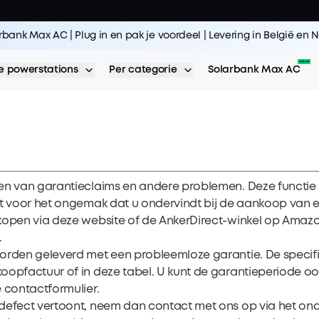
rbank Max AC | Plug in en pak je voordeel | Levering in België en
 powerstations
Per categorie
Solarbank Max AC
len van garantieclaims en andere problemen. Deze functie
at voor het ongemak dat u ondervindt bij de aankoop van ee
nkopen via deze website of de AnkerDirect-winkel op Ama
.
orden geleverd met een probleemloze garantie. De specifi
koopfactuur of in
deze tabel
. U kunt de garantieperiode oo
 contactformulier.
 defect vertoont, neem dan contact met ons op via het on