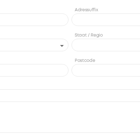
Adressuffix
Staat / Regio
Postcode