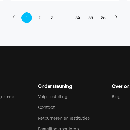
1
2
3
...
54
55
56
Ondersteuning
Over on
rogramma
Volg bestelling
Blog
Contact
Retourneren en restituties
Bestelling annuleren