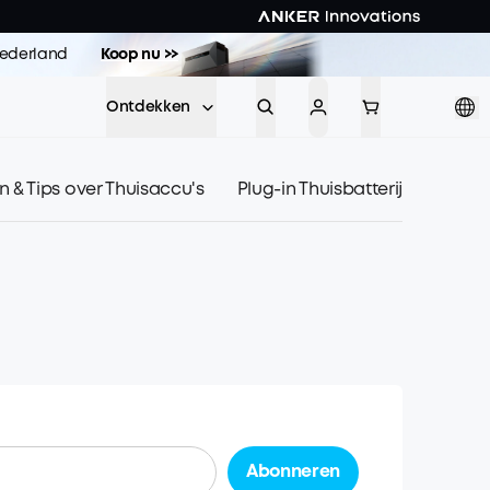
 Nederland
Koop nu >>
Ontdekken
en & Tips over Thuisaccu's
Plug-in Thuisbatterij
Abonneren