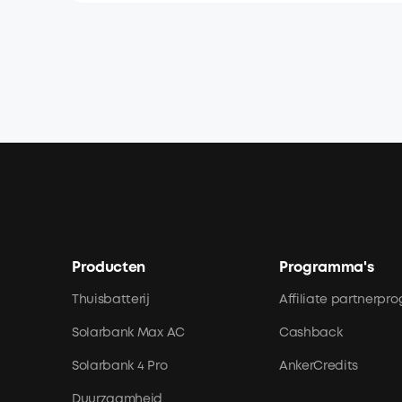
Producten
Programma's
Thuisbatterij
Affiliate partnerp
Solarbank Max AC
Cashback
Solarbank 4 Pro
AnkerCredits
Duurzaamheid