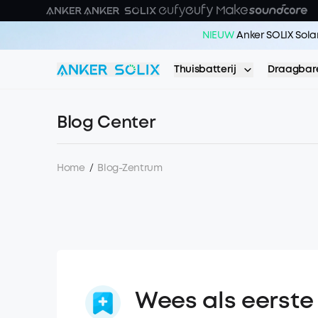
Skip to main content
NIEUW
Anker SOLIX Sola
Thuisbatterij
Draagbare
Blog Center
Home
/
Blog-Zentrum
Wees als eerste