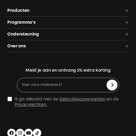
Producten
Thuisbatterij
Programma's
Solarbank Max AC
Affiliate partnerprogramma
Ondersteuning
Solarbank 4 Pro
Cashback
Volg bestelling
Over ons
Duurzaamheid
AnkerCredits
Contact
Blog
Retourneren en restituties
Meld je aan en ontvang 5% extra korting
Bestelling annuleren
Fabrieksgarantie
Verzendvoorwaarden
Ik ga akkoord met de
Gebruiksvoorwaarden
en de
Gegevensbescherming
Privacyrechten.
Afdruk
App downloaden
Slimme hulp