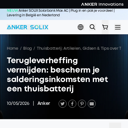
Skip to main content
NIEUW
Anker SOLIX Solarbank Max AC | Plug in en pak je voordeel |
Levering in België en Nederland
Koop nu >>
Home
/
Blog
/
Thuisbatterij: Artikelen, Gidsen & Tips over Thu
Terugleverheffing
vermijden: bescherm je
salderingsinkomsten met
een thuisbatterij
10/05/2026
|
Anker