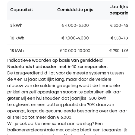
Jaarlijkse
Capaciteit
Gemiddelde prijs
besparing
5 kWh
€ 4.000–5.500
€ 300–450
10 kWh
€ 7.000–9.000
€ 550–750
15 kWh
€ 10.000–13.000
€ 750–1.050
Indicatieve waarden op basis van gemiddeld
Nederlands huishouden met 6–10 zonnepanelen.
De terugverdientijd ligt voor de meeste systemen tussen
de 9 en 13 jaar. Dat lijkt lang, maar door de verdere
afbouw van de salderingsregeling wordt de financiële
prikkel om zelf opgeslagen stroom te gebruiken elk jaar
groter. Bij een huishouden dat jaarlijks 1.500 kWh
teruglevert en een batterij plaatst die 70% daarvan
opvangt, loopt de gecumuleerde besparing over tien jaar
al snel op tot meer dan € 6.000.
Wil je ook op kleinere schaal aan de slag? Een
balkonenergiecentrale met opslag biedt een toegankelijk