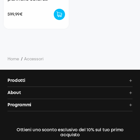
portatile bifacciale
599,99€
Home
/
Accessori
Prodotti
Centrali elettriche portatili
About
Pannelli solari
Anker SOLIX
Programmi
Confronta le centrali
Tracking ordine
AnkerCredits
elettriche da balcone
Blog
Sconto studenti
Ottieni uno sconto esclusivo del 10% sul tuo primo
Legal notice
Diventa un partner di installazione
acquisto