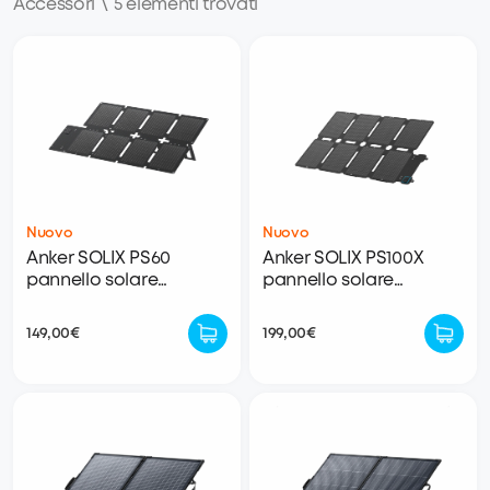
Accessori
\
5 elementi trovati
Nuovo
Nuovo
Anker SOLIX PS60
Anker SOLIX PS100X
pannello solare
pannello solare
portatile
portatile
149,00€
199,00€