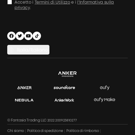
Accetto i
Termini di Utilizzo
e i
l'Informativa sulla
Condizioni d'Uso
privacy
.
Politica marittima
Informativa sulla Privacy
Sicurezza e privacy
Italia/Italiano
© Fantasia Trading LLC 2022 200923810277
Chi siamo
Politica di spedizione
Politica di rimborso