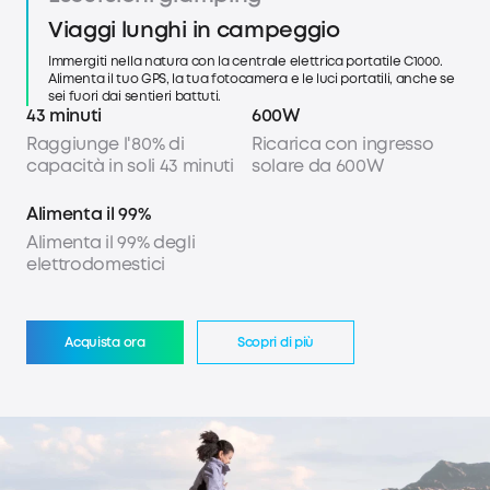
Il campeggio è come a casa grazie alla stazione Anker SOLIX
Viaggi lunghi in campeggio
C1000. Questo generatore elettrico portatile può alimentare molti
elettrodomestici, compresi i frullatori. Ideale per un buon frullato
Immergiti nella natura con la centrale elettrica portatile C1000.
a colazione!
Alimenta il tuo GPS, la tua fotocamera e le luci portatili, anche se
sei fuori dai sentieri battuti.
43 minuti
600W
Raggiunge l'80% di
Ricarica con ingresso
capacità in soli 43 minuti
solare da 600W
Alimenta il 99%
Alimenta il 99% degli
elettrodomestici
Acquista ora
Scopri di più