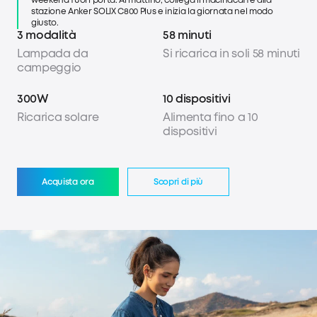
per l'illuminazione ambientale e modalità candela per
weekend fuori porta. Al mattino, collega il macinacaffè alla
un'atmosfera accogliente.
stazione Anker SOLIX C800 Plus e inizia la giornata nel modo
giusto.
3 modalità
58 minuti
Lampada da
Si ricarica in soli 58 minuti
campeggio
300W
10 dispositivi
Ricarica solare
Alimenta fino a 10
dispositivi
Acquista ora
Scopri di più