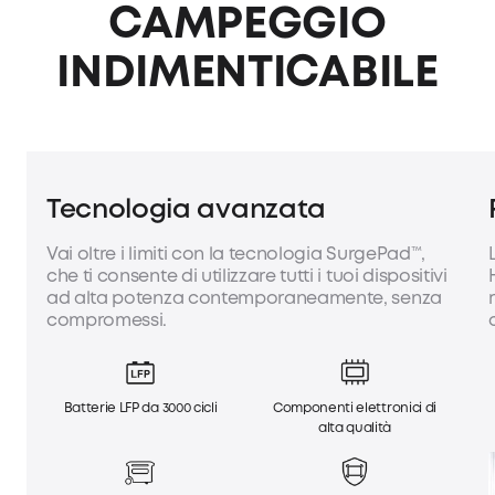
CAMPEGGIO
INDIMENTICABILE
Tecnologia avanzata
Vai oltre i limiti con la tecnologia SurgePad™,
che ti consente di utilizzare tutti i tuoi dispositivi
ad alta potenza contemporaneamente, senza
compromessi.
Batterie LFP da 3000 cicli
Componenti elettronici di
alta qualità