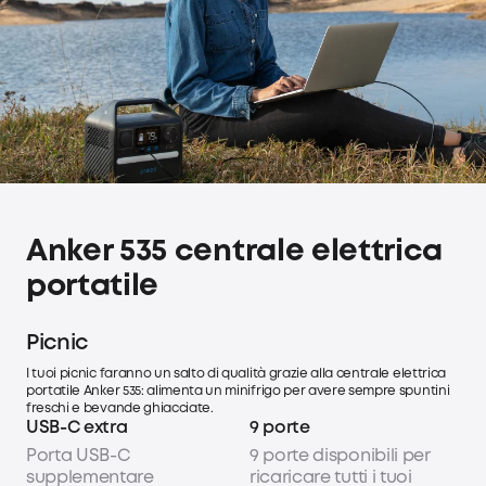
Anker 535 centrale elettrica
portatile
Picnic
I tuoi picnic faranno un salto di qualità grazie alla centrale elettrica
portatile Anker 535: alimenta un minifrigo per avere sempre spuntini
freschi e bevande ghiacciate.
USB-C extra
9 porte
Porta USB-C
9 porte disponibili per
supplementare
ricaricare tutti i tuoi