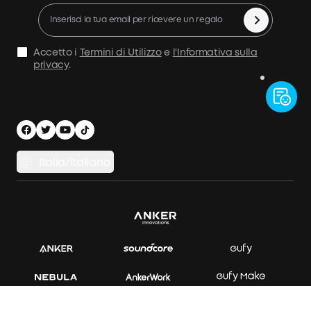
Politica di rimborso
10% di Cashback
Annullamento ordine
Condizioni d'Uso
Accetto i
Termini di Utilizzo
e
l'Informativa sulla
privacy
.
Politica marittima
Informativa sulla Privacy
Sicurezza e privacy
Italia/Italiano