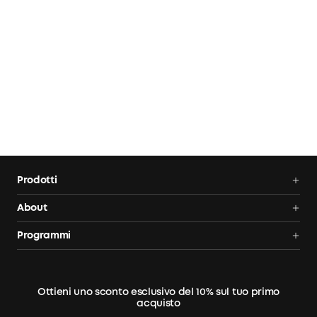
Prodotti
Centrali elettriche portatili
About
Pannelli solari
Anker SOLIX
Programmi
Confronta le centrali
Tracking ordine
AnkerCredits
elettriche da balcone
Blog
Sconto studenti
Ottieni uno sconto esclusivo del 10% sul tuo primo
Legal notice
Diventa un partner di installazione
acquisto