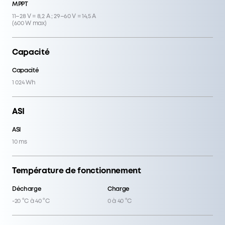
Décharge
Charge
-20 °C à 40 °C
0 à 40 °C
Dimensions
Taille
Poids net
38,4 × 20,8 × 24,4 cm
11,3 kg
FAQ
La capacité de la station Anker SOLIX C1000
Gen 2 peut-elle être étendue ?