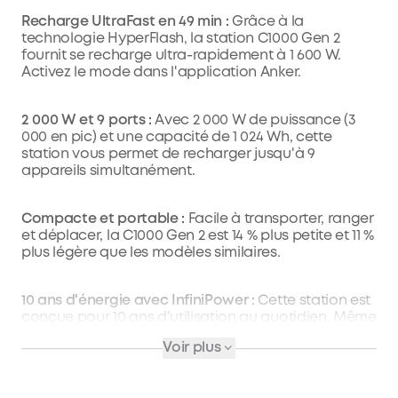
Recharge UltraFast en 49 min :
Grâce à la
technologie HyperFlash, la station C1000 Gen 2
fournit se recharge ultra-rapidement à 1 600 W.
Activez le mode dans l'application Anker.
2 000 W et 9 ports :
Avec 2 000 W de puissance (3
000 en pic) et une capacité de 1 024 Wh, cette
station vous permet de recharger jusqu'à 9
appareils simultanément.
Compacte et portable :
Facile à transporter, ranger
et déplacer, la C1000 Gen 2 est 14 % plus petite et 11 %
plus légère que les modèles similaires.
10 ans d'énergie avec InfiniPower :
Cette station est
conçue pour 10 ans d'utilisation au quotidien. Même
une fois 4 000 cycles de charge effectués, elle
Voir plus
possède encore au moins 80 % de sa capacité.