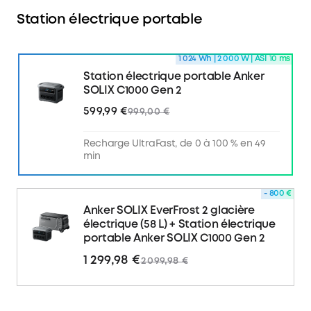
Recharge solaire rapide en 1,8 h :
Passez à l'énergie
écoresponsable en branchant un panneau solaire
Station électrique portable
600 W (60 V max) et rechargez complètement la
station en 1,8 h.
1 024 Wh | 2 000 W | ASI 10 ms
Station électrique portable Anker
Passage à l'ASI en 10 ms :
Les appareils vitaux,
SOLIX C1000 Gen 2
comme les machines CPAP et les ordinateurs,
n'arrêtent jamais de fonctionner grâce au passage
599,99 €
999,00 €
à l'ASI en 10 ms.
Recharge UltraFast, de 0 à 100 % en 49
Contrôle de l'énergie avec le mode Heures
min
d'utilisation :
Utilisez l'application Anker pour
contrôler intelligemment votre énergie et son
utilisation. Plus besoin de subir les heures pleines.
- 800 €
Anker SOLIX EverFrost 2 glacière
électrique (58 L) + Station électrique
Dans la boîte :
Station électrique portable Anker
portable Anker SOLIX C1000 Gen 2
SOLIX C1000 Gen 2, câble de charge CA, guide de
démarrage rapide, carte de sécurité et de garantie.
1 299,98 €
2 099,98 €