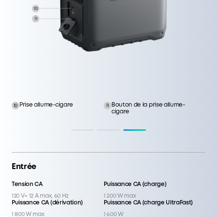
Tension CA
Puissance CA (charge)
120 V~ 12 A max, 60 Hz
1 200 W max
Puissance CA (dérivation)
Puissance CA (charge UltraFast)
1 800 W max
1 600 W
MPPT
11–28 V = 8,2 A ; 29–60 V = 14,5 A
(600 W max)
Capacité
Capacité
1 024 Wh
ASI
ASI
10 ms
Température de fonctionnement