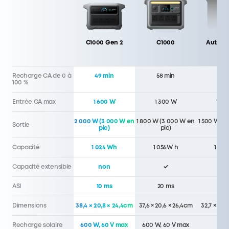
C1000 Gen 2
C1000
Autre 
Recharge CA de 0 à
49 min
58 min
60 
100 %
Entrée CA max
1 600 W
1 300 W
1 50
2 000 W (3 000 W en
1 800 W (3 000 W en
1 500 W (3
Sortie
pic)
pic)
pi
Capacité
1 024 Wh
1 056W h
1 07
Capacité extensible
non
✓
no
ASI
10 ms
20 ms
20 
Dimensions
38,4 × 20,8 × 24,4cm
37,6 × 20,6 × 26,4cm
32,7 × 22,
Recharge solaire
600 W, 60 V max
600 W, 60 V max
400