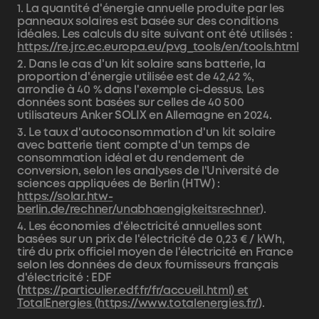
1. La quantité d'énergie annuelle produite par les
panneaux solaires est basée sur des conditions
idéales. Les calculs du site suivant ont été utilisés :
https://re.jrc.ec.europa.eu/pvg_tools/en/tools.html
2. Dans le cas d'un kit solaire sans batterie, la
proportion d'énergie utilisée est de 42,42 %,
arrondie à 40 % dans l'exemple ci-dessus. Les
données sont basées sur celles de 40 500
utilisateurs Anker SOLIX en Allemagne en 2024.
3. Le taux d'autoconsommation d'un kit solaire
avec batterie tient compte d'un temps de
consommation idéal et du rendement de
conversion, selon les analyses de l'Université de
sciences appliquées de Berlin (HTW) :
https://solar.htw-
berlin.de/rechner/unabhaengigkeitsrechner
).
4. Les économies d'électricité annuelles sont
basées sur un prix de l'électricité de 0,23 € / kWh,
tiré du prix officiel moyen de l'électricité en France
selon les données de deux fournisseurs français
d'électricité : EDF
(
https://particulier.edf.fr/fr/accueil.html) et
TotalEnergies (https://www.totalenergies.fr/
).