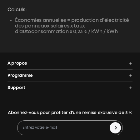
Calculs :
Économies annuelles = production d'électricité
des panneaux solaires x taux
d'autoconsommation x 0,23 € / kWh / kWh
À propos
Nous contacter
Programme
Conditions d'utilisation
Communauté
Support
Suivi de Commande
Programme des Ambassadeurs
Centre d'aide
panneau solaire
AnkerCredits
Annuler la commande
kit panneau solaire
Abonnez-vous pour profiter d'une remise exclusive de 5 %
Jusqu'à 100 € Cashback
Politique de remboursement
panneau solaire plug and play
Process a Warranty
Batterie Solaire
Politique d'expédition