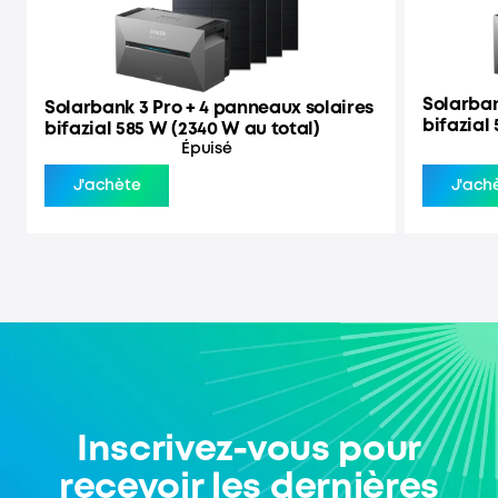
Solarban
Solarbank 3 Pro + 4 panneaux solaires
bifazial
bifazial 585 W (2340 W au total)
Épuisé
J'achète
J'ach
Inscrivez-vous pour
recevoir les dernières