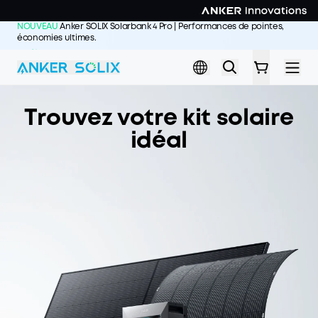
Skip to main content
NOUVEAU
Anker SOLIX Solarbank 4 Pro | Performances de pointes,
économies ultimes.
J'achète >>
Trouvez votre kit solaire
idéal