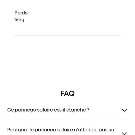
Poids
16 kg
FAQ
Ce panneau solaire est-il étanche ?
Le panneau solaire Anker SOLIX PS200 possède la
certification IP67. Il est étanche et peut être utilisé même
Pourquoi le panneau solaire n'atteint-il pas sa