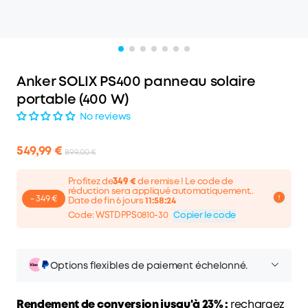
Anker SOLIX PS400 panneau solaire
portable (400 W)
No reviews
549,99 €
899,00 €
Profitez de
349 €
de remise ! Le code de
réduction sera appliqué automatiquement..
- 349 €
Date de fin 6 jours
11:58:24
Code
:
WSTDPPS0810-30
Copier le code
Options flexibles de paiement échelonné.
Rendement de conversion jusqu'à 23% :
rechargez