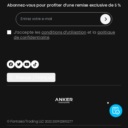
kit panneau solaire
Abonnez-vous pour profiter d'une remise exclusive de 5 %
Jusqu'à 100 € Cashback
Politique de remboursement
panneau solaire plug and play
Process a Warranty
Batterie Solaire
Politique d'expédition
Panneau Solaire Camping-Car
J'accepte les
conditions d'utilisation
et la
politique
Avis de confidentialité
de confidentialité
.
APP Download
Comparer
Mentions légales
Sécurité et confidentialité
France / Français
© Fantasia Trading LLC 2022 200923810277