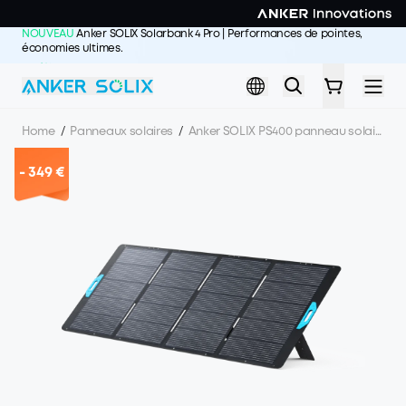
Skip to main content
NOUVEAU
Anker SOLIX Solarbank 4 Pro | Performances de pointes,
économies ultimes.
J'achète >>
Home
/
Panneaux solaires
/
Anker SOLIX PS400 panneau solaire portable (400 W)
-
349 €