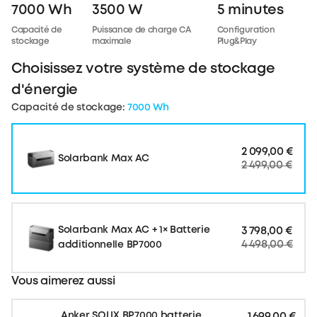
7000 Wh
3500 W
5 minutes
Cotisation Bebat (Belgique)
Capacité de
Puissance de charge CA
Configuration
stockage
maximale
Plug&Play
Des frais Bebat supplémentaires
s’appliquent pour les clients en
Choisissez votre système de stockage
Belgique.
Cliquez ici
pour en savoir
d'énergie
plus sur Bebat.
Capacité de stockage:
7000 Wh
2 099,00 €
Solarbank Max AC
2 499,00 €
Solarbank Max AC + 1× Batterie
3 798,00 €
4 498,00 €
additionnelle BP7000
Vous aimerez aussi
Anker SOLIX BP7000 batterie
1 699,00 €