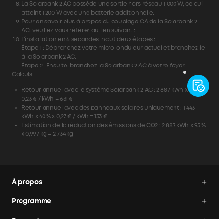
La Solarbank 2 AC possède une sortie hors réseau 1 000 W, ce qui
atteint 1 200 W avec une batterie additionnelle.
Pour en savoir plus à propos du couplage CA de la Solarbank 2
AC, veuillez vous référer au lien suivant :
L'installation en 6 secondes inclut deux étapes :
Étape 1 : Débranchez votre micro-onduleur actuel et branchez-le
à la Solarbank 2 AC.
Étape 2 : Ensuite, branchez la Solarbank 2 AC à votre foyer.
Calculs
Retour annuel avec le système Solarbank 2 AC : 2 887 kWh x 95 % x
0,23 € / kWh = 631 €
Retour annuel avec des panneaux solaires uniquement : 1 443
kWh x 40 % x 0,23 € / kWh = 133 €
Estimation de la réduction des émissions de CO2 : 2 887 kWh x 95 %
x 0,997 kg = 2 734 kg
À propos
Nous contacter
Programme
Conditions d'utilisation
Communauté