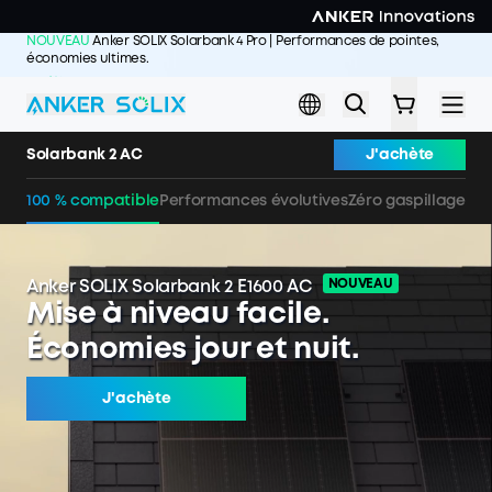
Skip to main content
NOUVEAU
Anker SOLIX Solarbank 4 Pro | Performances de pointes,
économies ultimes.
J'achète >>
Solarbank 2 AC
J'achète
100 % compatible
Performances évolutives
Zéro gaspillage én
NOUVEAU
Anker SOLIX Solarbank 2 E1600 AC
Mise à niveau facile.
Économies jour et nuit.
J'achète