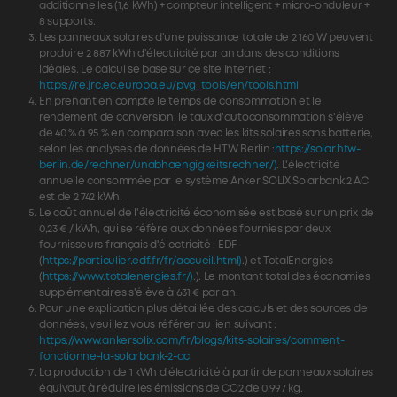
additionnelles (1,6 kWh) + compteur intelligent + micro-onduleur +
8 supports.
Les panneaux solaires d'une puissance totale de 2 160 W peuvent
produire 2 887 kWh d'électricité par an dans des conditions
idéales. Le calcul se base sur ce site Internet :
https://re.jrc.ec.europa.eu/pvg_tools/en/tools.html
En prenant en compte le temps de consommation et le
rendement de conversion, le taux d'autoconsommation s'élève
de 40 % à 95 % en comparaison avec les kits solaires sans batterie,
selon les analyses de données de HTW Berlin :
https://solar.htw-
berlin.de/rechner/unabhaengigkeitsrechner/)
. L'électricité
annuelle consommée par le système Anker SOLIX Solarbank 2 AC
est de 2 742 kWh.
Le coût annuel de l'électricité économisée est basé sur un prix de
0,23 € / kWh, qui se réfère aux données fournies par deux
fournisseurs français d'électricité : EDF
(
https://particulier.edf.fr/fr/accueil.html)
.) et TotalEnergies
(
https://www.totalenergies.fr/)
.). Le montant total des économies
supplémentaires s'élève à 631 € par an.
Pour une explication plus détaillée des calculs et des sources de
données, veuillez vous référer au lien suivant :
https://www.ankersolix.com/fr/blogs/kits-solaires/comment-
fonctionne-la-solarbank-2-ac
La production de 1 kWh d'électricité à partir de panneaux solaires
équivaut à réduire les émissions de CO2 de 0,997 kg.