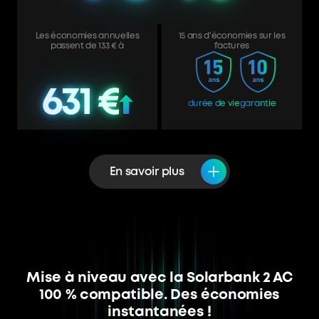
Les économies annuelles
15 ans d'économies sur les
passent de 133 € à
factures
631 €
631 €
631 €
631 €
durée de vie
garantie
En savoir plus
Mise à niveau avec la Solarbank 2 AC
100 % compatible. Des économies
instantanées !