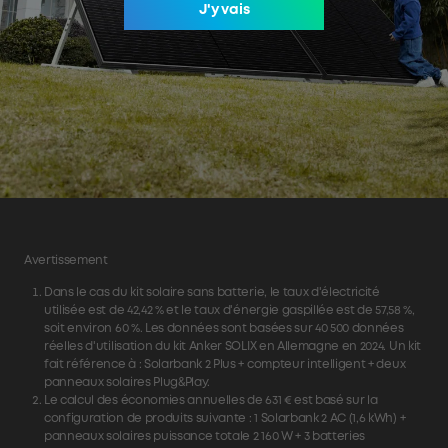
J'y vais
Avertissement
Dans le cas du kit solaire sans batterie, le taux d'électricité
utilisée est de 42,42 % et le taux d'énergie gaspillée est de 57,58 %,
soit environ 60 %. Les données sont basées sur 40 500 données
réelles d'utilisation du kit Anker SOLIX en Allemagne en 2024. Un kit
fait référence à : Solarbank 2 Plus + compteur intelligent + deux
panneaux solaires Plug&Play.
Le calcul des économies annuelles de 631 € est basé sur la
configuration de produits suivante : 1 Solarbank 2 AC (1,6 kWh) +
panneaux solaires puissance totale 2 160 W + 3 batteries