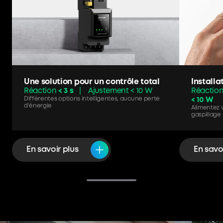
Une solution pour un contrôle total
Installa
Réaction
< 3 s
| Ajustement < 10 W
Réactio
Différentes options intelligentes, aucune perte
< 10 W
d'énergie
Alimentez v
gaspillage
En savoir plus
En savo