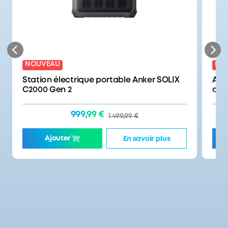
J'en profite
NOUVEAU
NO
Station électrique portable Anker SOLIX
Ank
C2000 Gen 2
add
999,99 €
1 499,99 €
Ajouter
En savoir plus