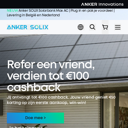
Skip to main content
NIEUW
Anker SOLIX Solarbank Max AC | Plug in en pak je voordeel |
Levering in België en Nederland
Koop nu >>
Refer een vriend,
verdien tot €100
cashback
Jij ontvangt tot €100 cashback. Jouw vriend geniet €50
korting op zijn eerste aankoop, win-win!
Doe mee >