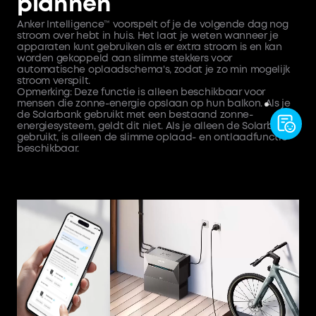
plannen
Anker Intelligence™ voorspelt of je de volgende dag nog
stroom over hebt in huis. Het laat je weten wanneer je
apparaten kunt gebruiken als er extra stroom is en kan
worden gekoppeld aan slimme stekkers voor
automatische oplaadschema's, zodat je zo min mogelijk
stroom verspilt.
Opmerking: Deze functie is alleen beschikbaar voor
mensen die zonne-energie opslaan op hun balkon. Als je
de Solarbank gebruikt met een bestaand zonne-
energiesysteem, geldt dit niet. Als je alleen de Solarbank
gebruikt, is alleen de slimme oplaad- en ontlaadfunctie
beschikbaar.