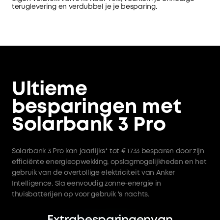
teruglevering en verdubbel je je besparing.
Ultieme
besparingen met
Solarbank 3 Pro
Solarbank 3 Pro kan jaarlijks* tot € 1733 besparen door zijn
efficiënte energieopwekking, opslagmogelijkheden en het
gebruik van de overtollige elektriciteit van Anker
Intelligence. Sla eenvoudig zonne-energie in
thuisbatterijen op voor gebruik 's nachts.