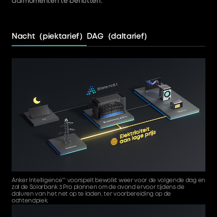
dalmomenten te benutten.
Nacht（piektarief）
DAG（daltarief）
Anker Intelligence™️ voorspelt bewolkt weer voor de volgende dag en
T
zal de Solarbank 3 Pro plannen om de avond ervoor tijdens de
h
daluren van het net op te laden, ter voorbereiding op de
o
ochtendpiek.
n