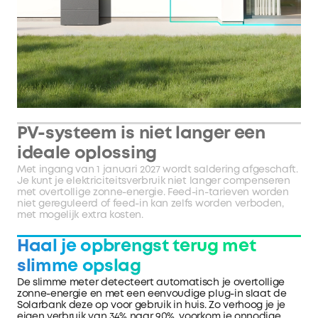
PV-systeem is niet langer een
ideale oplossing
Met ingang van 1 januari 2027 wordt saldering afgeschaft.
Je kunt je elektriciteitsverbruik niet langer compenseren
met overtollige zonne-energie. Feed-in-tarieven worden
niet gereguleerd of feed-in kan zelfs worden verboden,
met mogelijk extra kosten.
Haal je opbrengst terug met
slimme opslag
De slimme meter detecteert automatisch je overtollige
zonne-energie en met een eenvoudige plug-in slaat de
Solarbank deze op voor gebruik in huis. Zo verhoog je je
eigen verbruik van 34% naar 90%, voorkom je onnodige