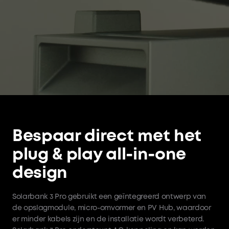
Bespaar direct met het
plug & play all-in-one
design
Solarbank 3 Pro gebruikt een geïntegreerd ontwerp van
de opslagmodule, micro-omvormer en PV Hub, waardoor
er minder kabels zijn en de installatie wordt verbeterd.