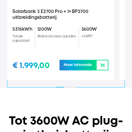
Solarbank 3 E2700 Pro + 1× BP2700
Sol
uitbreidingsbatterij
uit
5376kWh
1200W
3600W
8.
Totale
Bidirectioneel opladen
4 MPPT
Tota
capaciteit
capa
€ 1.999,00
€
Meer informatie
Tot 3600W AC plug-