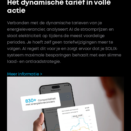
Het dynamische tarief in volle
actie
Verbonden met de dynamische tarieven van je
energieleverancier, analyseert AI de stroomprijzen en
slaat elektriciteit op tijdens de meest voordelige
periodes. Je hoeft zelf geen tariefwijzigingen meer te
volgen. AI regelt dit voor je en zorgt ervoor dat je SOLIX-
systeem maximale besparingen behaalt met een slimme
laad- en ontlaadstrategie.
Meer informatie >