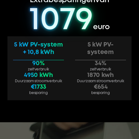
Extra
besparingen
van
1079
1079
1079
1079
euro
5 kW PV-system
5 kW PV-
+ 10,8 kWh
systeem
90
%
34
%
zelfverbruik
zelfverbruik
4950 kWh
1870
kwh
Duurzaam stroomverbruik
Duurzaam stroomverbruik
€1733
€654
besparing
besparing