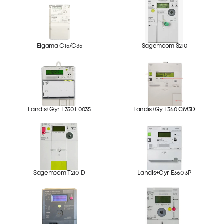
Elgama G15/G35
Sagemcom S210
Landis+Gyr E350 E0035
Landis+Gy E360 CM3D
Sagemcom T210-D
Landis+Gyr E360 3P