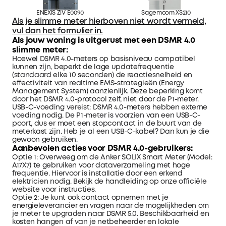
ENEXIS ZIV E0090
Sagemcom XS210
Als je slimme meter hierboven niet wordt vermeld,
vul dan het formulier in.
Als jouw woning is uitgerust met een DSMR 4.0
slimme meter:
Hoewel DSMR 4.0-meters op basisniveau compatibel
kunnen zijn, beperkt de lage updatefrequentie
(standaard elke 10 seconden) de reactiesnelheid en
effectiviteit van realtime EMS-strategieën (Energy
Management System) aanzienlijk. Deze beperking komt
door het DSMR 4.0-protocol zelf, niet door de P1-meter.
USB-C-voeding vereist: DSMR 4.0-meters hebben externe
voeding nodig. De P1-meter is voorzien van een USB-C-
poort, dus er moet een stopcontact in de buurt van de
meterkast zijn. Heb je al een USB-C-kabel? Dan kun je die
gewoon gebruiken.
Aanbevolen acties voor DSMR 4.0-gebruikers:
Optie 1: Overweeg om de Anker SOLIX Smart Meter (Model:
A17X7) te gebruiken voor dataverzameling met hoge
frequentie. Hiervoor is installatie door een erkend
elektricien nodig. Bekijk de handleiding op onze officiële
website voor instructies.
Optie 2: Je kunt ook contact opnemen met je
energieleverancier en vragen naar de mogelijkheden om
je meter te upgraden naar DSMR 5.0. Beschikbaarheid en
kosten hangen af van je netbeheerder en lokale