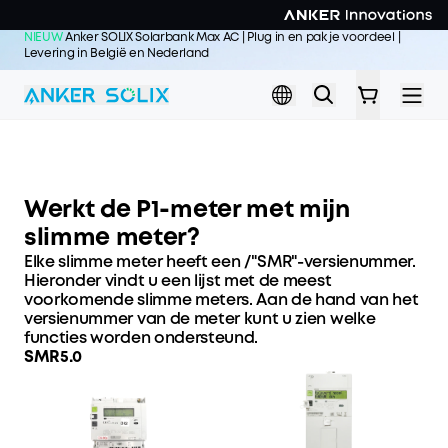
Skip to main content
NIEUW
Anker SOLIX Solarbank Max AC | Plug in en pak je voordeel |
Levering in België en Nederland
Koop nu >>
Werkt de P1-meter met mijn
slimme meter?
Elke slimme meter heeft een /"SMR"-versienummer.
Hieronder vindt u een lijst met de meest
voorkomende slimme meters. Aan de hand van het
versienummer van de meter kunt u zien welke
functies worden ondersteund.
SMR5.0