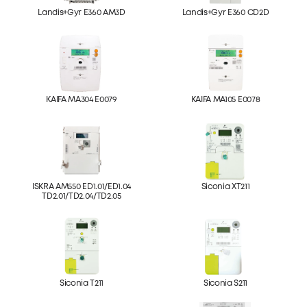
Landis+Gyr E360 AM3D
Landis+Gyr E360 CD2D
KAIFA MA304 E0079
KAIFA MA105 E0078
ISKRA AM550 ED1.01/ED1.04
Siconia XT211
TD2.01/TD2.04/TD2.05
Siconia T211
Siconia S211