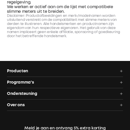
regelgeving.
We werken er actief aan om de lijst met compatibele
slimme meters uit te breiden.
Disclaimer: Productafbeeldingen en merk-/modelnamen worden
uitsluitend verstrekt om de compatibiliteit met slimme meters van
derden te illustreren. Alle handelsmerken en productnamen zijn
eigendom van hun respectieve eigenaren. Het gebruik van deze
namen impliceert geen enkele affiliatie, sponsoring of goedkeuring
door het betreffende handelsmerk.
Producten
Thuisbatterij
Programma's
Solarbank Max AC
Affiliate partnerprogramma
Ondersteuning
Solarbank 4 Pro
Cashback
Volg bestelling
Over ons
Duurzaamheid
AnkerCredits
Contact
Blog
Retourneren en restituties
Meld je aan en ontvang 5% extra korting