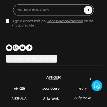
Bestelling annuleren
Fabrieksgarantie
Verzendvoorwaarden
Ik ga akkoord met de
Gebruiksvoorwaarden
en de
Gegevensbescherming
Privacyrechten.
Afdruk
App downloaden
Slimme hulp
Beveiliging en privacy
Nederland/Nederlands
Productkeuring