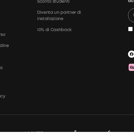
ac
Sconto studenti
Diventa un partner di
installazione
10% di Cashback
rso
dine
ma
a
acy