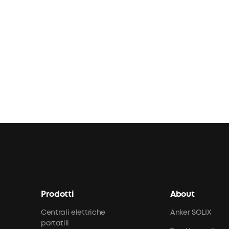
Prodotti
About
Centrali elettriche
Anker SOLIX
portatili