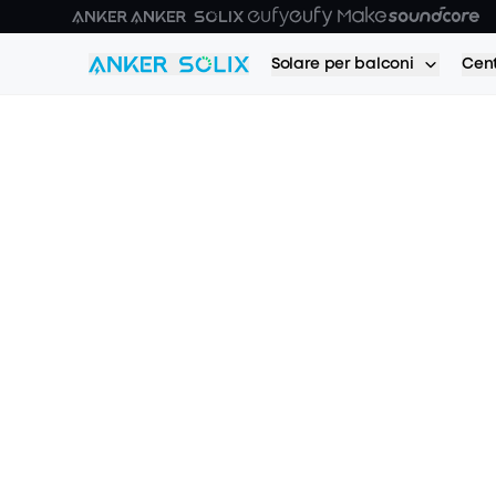
Skip to main content
Solare per balconi
Cent