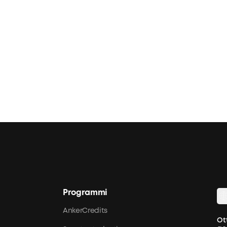
Programmi
AnkerCredits
Ot