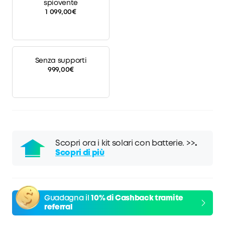
spiovente
1 099,00€
Senza supporti
999,00€
Scopri ora i kit solari con batterie. >>
.
Scopri di più
Guadagna il
10%
di Cashback tramite
referral