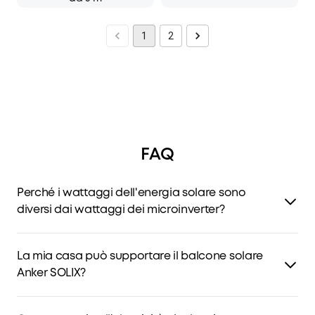
1
2
FAQ
Perché i wattaggi dell'energia solare sono
diversi dai wattaggi dei microinverter?
A causa di fattori quali la posizione e le condizioni
meteorologiche, i pannelli solari non sono in grado di
La mia casa può supportare il balcone solare
generare energia alla massima capacità. Inoltre, si
Anker SOLIX?
verifica una certa perdita quando l'elettricità viene
immessa nella rete tramite il microinverter.
Finché la tua casa ha abbastanza esposizione al sole e