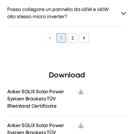
abbina all'esterno della tua casa.
Sì, entrambi i pannelli hanno le stesse dimensioni.
Posso collegare un pannello da 415W e 410W
*In condizioni di laboratorio, la differenza di 5 W equivale
allo stesso micro inverter?
a meno di 6 € di risparmio sulla bolletta elettrica.
Sì, è possibile collegare due pannelli solari con potenza
diversa allo stesso micro inverter. Nota: un MI80 non può
1
2
supportare più di due pannelli solari.
Download
Anker SOLIX Solar Power
System Brackets TÜV
Rheinland Certificate
Anker SOLIX Solar Power
System Brackets TÜV