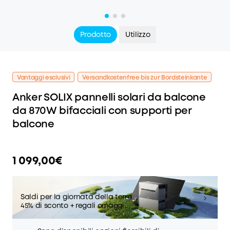
Prodotto
Utilizzo
Vantaggi esclusivi
Versandkostenfree bis zur Bordsteinkante
Anker SOLIX pannelli solari da balcone
da 870W bifacciali con supporti per
balcone
1 099,00€
Saldi per la giornata della terra
45% di sconto + regali omaggio
Ordini superiori a 3800€
Batteria aggiuntiva BP2700