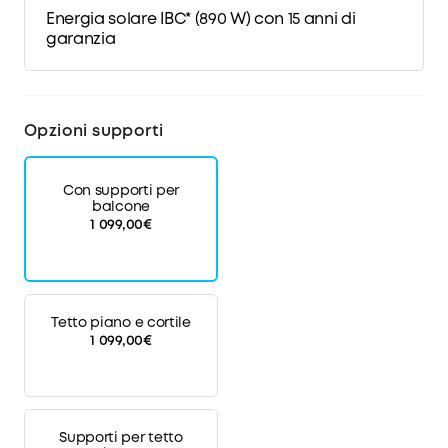
Energia solare IBC* (890 W) con 15 anni di
garanzia
*Accenditi con il Pannelli solari IBC più duraturo del
settore, completo di un'elegante superficie nera
Opzioni supporti
pura.
Con supporti per
balcone
1 099,00€
Tetto piano e cortile
1 099,00€
Supporti per tetto