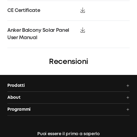
CE Certificate
Anker Balcony Solar Panel
User Manual
Recensioni
Prodotti
Centrali elettriche portatili
About
Pannelli solari
Anker SOLIX
Programmi
Confronta le centrali
Tracking ordine
AnkerCredits
elettriche da balcone
Blog
Sconto studenti
Puoi essere il primo a saperlo
Legal notice