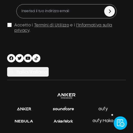
Diventa un partner di installazione
Politica di rimborso
10% di Cashback
Annullamento ordine
Accetto i
Termini di Utilizzo
e i
l'Informativa sulla
Condizioni d'Uso
privacy
.
Politica marittima
Informativa sulla Privacy
Sicurezza e privacy
Italia/Italiano