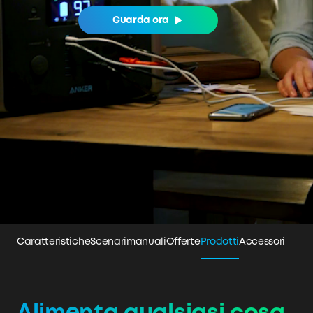
Guarda ora
Caratteristiche
Scenari
manualiOfferte
Prodotti
Accessori