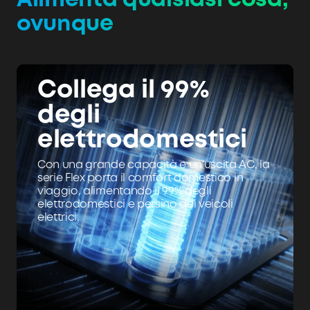
Alimenta qualsiasi cosa,
ovunque
Collega il 99%
degli
elettrodomestici
Con una grande capacità e un'uscita AC, la
serie Flex porta il comfort domestico in
viaggio, alimentando il 99% degli
elettrodomestici e persino dei veicoli
elettrici.