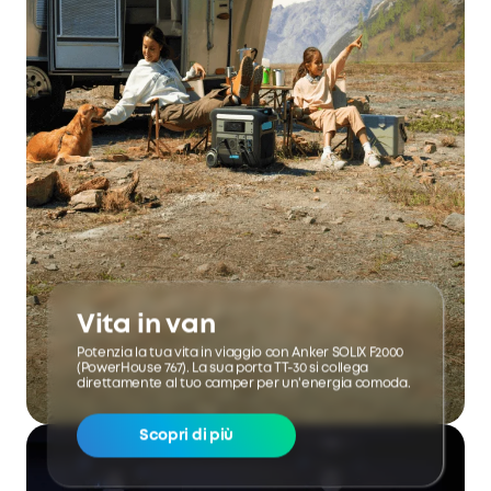
Vita in van
Potenzia la tua vita in viaggio con Anker SOLIX F2000
(PowerHouse 767). La sua porta TT-30 si collega
direttamente al tuo camper per un'energia comoda.
Scopri di più