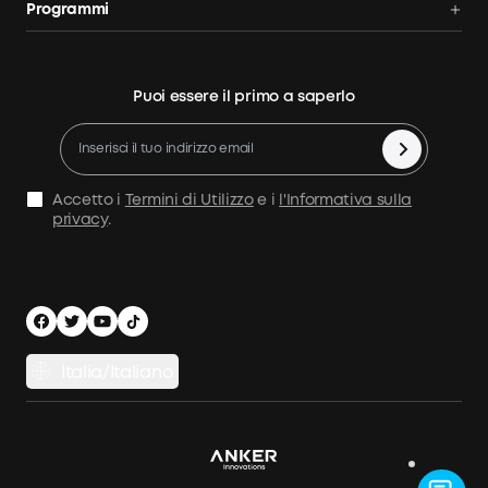
Programmi
Confronta le centrali
Tracking ordine
AnkerCredits
elettriche da balcone
Blog
Sconto studenti
Puoi essere il primo a saperlo
Legal notice
Diventa un partner di installazione
Politica di rimborso
10% di Cashback
Annullamento ordine
Accetto i
Termini di Utilizzo
e i
l'Informativa sulla
Condizioni d'Uso
privacy
.
Politica marittima
Informativa sulla Privacy
Sicurezza e privacy
Italia/Italiano