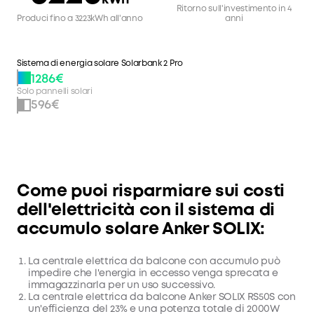
kWh
Ritorno sull'investimento in 4
Produci fino a 3223kWh all'anno
anni
Sistema di energia solare Solarbank 2 Pro
1286€
Solo pannelli solari
596€
Come puoi risparmiare sui costi
dell'elettricità con il sistema di
accumulo solare Anker SOLIX:
La centrale elettrica da balcone con accumulo può
impedire che l'energia in eccesso venga sprecata e
immagazzinarla per un uso successivo.
La centrale elettrica da balcone Anker SOLIX RS50S con
un'efficienza del 23% e una potenza totale di 2000W