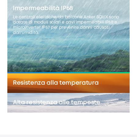
Impermeabilità IP68
Le centrali elettriche da balcone Anker SOLIX sono
dotate di moduli solari e cavi impermeabili IP68 e
microinverter IP67 per prevenire danni causati
dall'umidità.
Resistenza alla temperatura
Alta resistenza alle tempeste