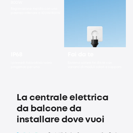
800W
L'app monitora il risparmio
Registrazione rapida con una
energetico in tempo reale.
potenza inferiore a 600W/800W.
IP68
Fai da te
I pannelli fotovoltaici sono
Sistema solare fai da te con
progettati per una
varianti di moduli solari e supporti.
resistenza all'acqua IP68.
Facile da installare, non sono
richieste competenze tecniche
specifiche.
La centrale elettrica
da balcone da
installare dove vuoi