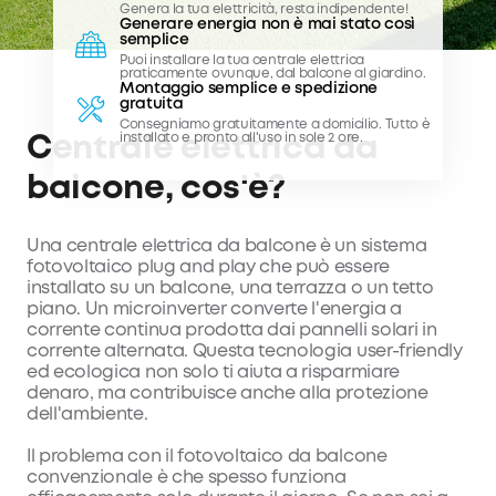
Genera la tua elettricità, resta indipendente!
Generare energia non è mai stato così
semplice
Puoi installare la tua centrale elettrica
praticamente ovunque, dal balcone al giardino.
Montaggio semplice e spedizione
gratuita
Consegniamo gratuitamente a domicilio. Tutto è
installato e pronto all'uso in sole 2 ore.
Centrale elettrica da
balcone, cos'è?
Una centrale elettrica da balcone è un sistema
fotovoltaico plug and play che può essere
installato su un balcone, una terrazza o un tetto
piano. Un microinverter converte l'energia a
corrente continua prodotta dai pannelli solari in
corrente alternata. Questa tecnologia user-friendly
ed ecologica non solo ti aiuta a risparmiare
denaro, ma contribuisce anche alla protezione
dell'ambiente.
Il problema con il fotovoltaico da balcone
convenzionale è che spesso funziona