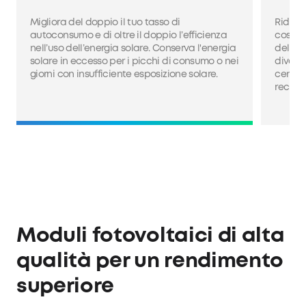
Migliora del doppio il tuo tasso di
Riduci
autoconsumo e di oltre il doppio l’efficienza
costi d
nell’uso dell’energia solare. Conserva l'energia
dell'el
solare in eccesso per i picchi di consumo o nei
diventa
giorni con insufficiente esposizione solare.
centra
recupe
Moduli fotovoltaici di alta
qualità per un rendimento
superiore