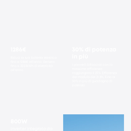
1286€
30% di potenza
in più
Riduci la tua bolletta elettrica
fino a 1286€ all'anno. Genera
I pannelli bifacciali con la
fino a 3223kWh di elettricità
massima efficienza
all'anno.
raggiungono il 25%. Efficienza
del modulo del 21,8%. Fino al
30% in più di guadagno di
potenza.
800W
Monitoraggio
tramite app
Inverter integrato da