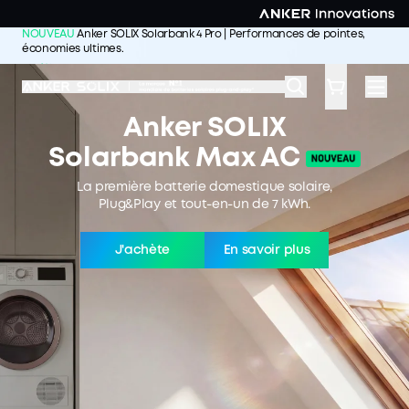
Skip to main content
NOUVEAU
Anker SOLIX Solarbank 4 Pro | Performances de pointes,
économies ultimes.
J'achète >>
Anker SOLIX
Solarbank Max AC
La première batterie domestique solaire,
Plug&Play et tout-en-un de 7 kWh.
J'achète
En savoir plus