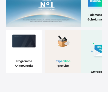
Paiement
échelonné
Programme
Expédition
AnkerCredits
gratuite
Offres exclu