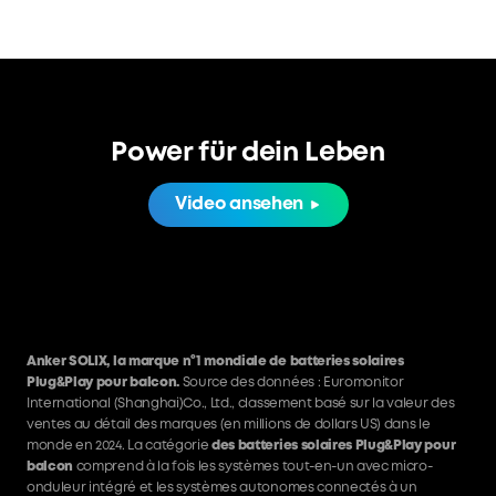
Power für dein Leben
Video ansehen
Anker SOLIX, la marque n°1 mondiale de batteries solaires
Plug&Play pour balcon.
Source des données : Euromonitor
International (Shanghai)Co., Ltd., classement basé sur la valeur des
ventes au détail des marques (en millions de dollars US) dans le
monde en 2024. La catégorie
des batteries solaires Plug&Play pour
balcon
comprend à la fois les systèmes tout-en-un avec micro-
onduleur intégré et les systèmes autonomes connectés à un