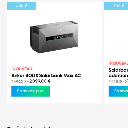
- 400 €
- 700 €
NOUVEA
NOUVEAU
Solarban
Anker SOLIX Solarbank Max AC
addition
2 099,00 €
2 499,00 €
4 498,00 €
En savoir plus
En savo