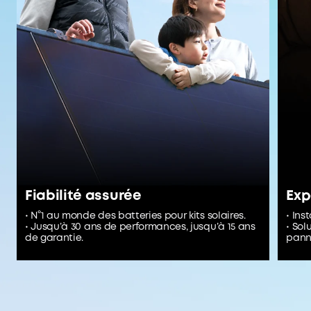
Fiabilité assurée
Exp
• N°1 au monde des batteries pour kits solaires.
• Ins
• Jusqu’à 30 ans de performances, jusqu’à 15 ans
• Sol
de garantie.
panne