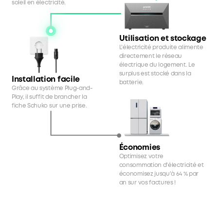
soleil en électricité.
Utilisation et stockage
L'électricité produite alimente
directement le réseau
électrique du logement. Le
surplus est stocké dans la
Installation
facile
batterie.
Grâce au système Plug-and-
Play, il suffit de brancher la
fiche Schuko sur une prise.
Économies
Optimisez votre
consommation d'électricité et
économisez jusqu'à 64 % par
an sur vos factures !