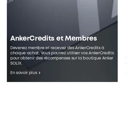
AnkerCredits et Membres
l
Devenez membre et recevez des AnkerCredits à
chaque achat. Vous pourrez utiliser vos AnkerCredits
pour obtenir des récompenses sur la boutique Anker
P
SOLIX.
P
En savoir plus
E