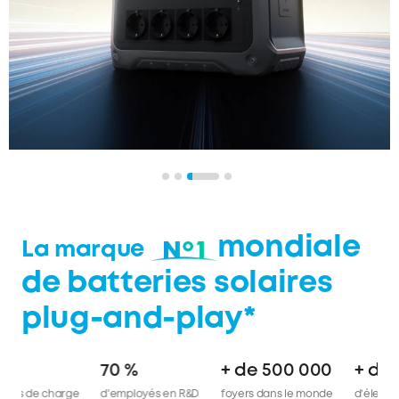
mondiale
La marque
de batteries solaires
plug-and-play*
70 %
+ de 500 000
des technologies de charge
d'employés en R&D
foyers dans le monde