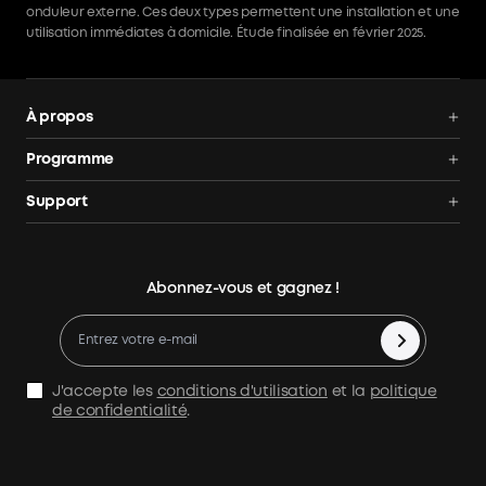
onduleur externe. Ces deux types permettent une installation et une
utilisation immédiates à domicile. Étude finalisée en février 2025.
À propos
Nous contacter
Programme
Conditions d'utilisation
Communauté
Support
Suivi de Commande
Programme des Ambassadeurs
Centre d'aide
panneau solaire
AnkerCredits
Annuler la commande
kit panneau solaire
Abonnez-vous et gagnez !
Jusqu'à 100 € Cashback
Politique de remboursement
panneau solaire plug and play
Process a Warranty
Batterie Solaire
Politique d'expédition
Panneau Solaire Camping-Car
J'accepte les
conditions d'utilisation
et la
politique
Avis de confidentialité
de confidentialité
.
APP Download
Comparer