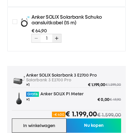
2x 10 m 4 mm² verlengkabel
€ 89,90
€ 99,90
voor zonnepanelen
Anker SOLIX Solarbank Schuko
2x 5 m 6 mm² verlengkabel
€ 79,90
€ 89,90
aansluitkabel (15 m)
voor zonnepanelen
€ 64,90
2x 10 m 6 mm² verlengkab
€ 109,90
€ 119,90
el voor zonnepanelen
Anker SOLIX Solarbank 3 E2700 Pro
Solarbank 3 E2700 Pro
×1
€ 1.199,00
€ 1.599,00
Anker SOLIX P1 Meter
Gratis
×1
€ 0,00
€ 49,90
€ 1.199,00
€ 1.599,00
-€ 400
Nu kopen
In winkelwagen