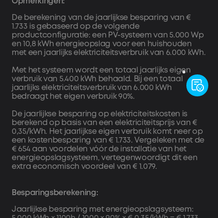
Opmerkingen:
op Solarbank om de Bluetooth-verbinding te verifiëren.
2. Zet de wifi-verbinding op.
De berekening van de jaarlijkse besparing van €
1.733 is gebaseerd op de volgende
3. Voeg extra apparaten toe, zoals Solarbank 3, slimme
productconfiguratie: een PV-systeem van 5.000 Wp
meters of slimme stopcontacten. Zorg ervoor dat alle
en 10,8 kWh energieopslag voor een huishouden
apparaten binnen hetzelfde systeem zijn verbonden met
met een jaarlijks elektriciteitsverbruik van 6.000 kWh.
hetzelfde wifi-netwerk.
4. Update de firmware naar de nieuwste versie.
Met het systeem wordt een totaal jaarlijks eigen
5. Stel de bedrijfsmodus van het systeem in, zoals AI-
verbruik van 5.400 kWh behaald. Bij een totaal
jaarlijks elektriciteitsverbruik van 6.000 kWh
modus, zelfverbruik of aangepaste modus.
bedraagt het eigen verbruik 90%.
De jaarlijkse besparing op elektriciteitskosten is
berekend op basis van een elektriciteitsprijs van €
0,35/kWh. Het jaarlijkse eigen verbruik komt neer op
een kostenbesparing van € 1.733. Vergeleken met de
€ 654 aan voordelen vóór de installatie van het
energieopslagsysteem, vertegenwoordigt dit een
extra economisch voordeel van € 1.079.
Besparingsberekening:
Jaarlijkse besparing met energieopslagsysteem: