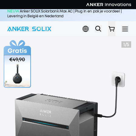
Skip to main content
NIEUW
Anker SOLIX Solarbank Max AC | Plug in en pak je voordeel |
Levering in België en Nederland
Koop nu >>
1
/
5