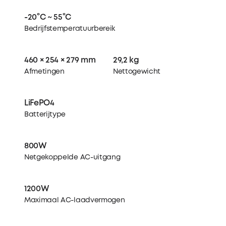
-20°C ~ 55°C
Bedrijfstemperatuurbereik
460 × 254 × 279 mm
29,2 kg
Afmetingen
Nettogewicht
LiFePO4
Batterijtype
800W
Netgekoppelde AC-uitgang
1200W
Maximaal AC-laadvermogen