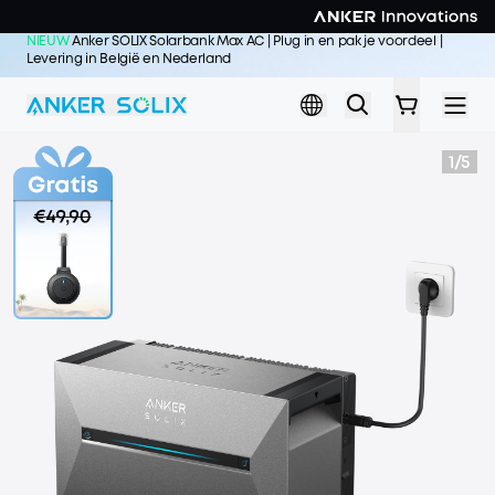
Skip to main content
NIEUW
Anker SOLIX Solarbank Max AC | Plug in en pak je voordeel |
Levering in België en Nederland
Koop nu >>
1
/
5