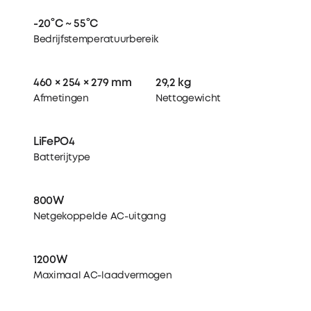
-20°C ~ 55°C
Bedrijfstemperatuurbereik
460 × 254 × 279 mm
29,2 kg
Afmetingen
Nettogewicht
LiFePO4
Batterijtype
800W
Netgekoppelde AC-uitgang
1200W
Maximaal AC-laadvermogen