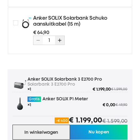
2x 10 m 4 mm² verlengkabel
€ 89,90
€ 99,90
voor zonnepanelen
Anker SOLIX Solarbank Schuko
2x 5 m 6 mm² verlengkabel
€ 79,90
€ 89,90
aansluitkabel (15 m)
voor zonnepanelen
€ 64,90
2x 10 m 6 mm² verlengkab
€ 109,90
€ 119,90
el voor zonnepanelen
Anker SOLIX Solarbank 3 E2700 Pro
Solarbank 3 E2700 Pro
×1
€ 1.199,00
€ 1.599,00
Anker SOLIX P1 Meter
Gratis
×1
€ 0,00
€ 49,90
€ 1.199,00
€ 1.599,00
-€ 400
Nu kopen
In winkelwagen