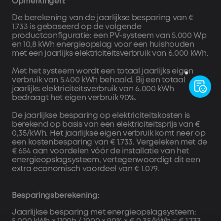
Opmerkingen:
op Solarbank om de Bluetooth-verbinding te verifiëren.
2. Zet de wifi-verbinding op.
De berekening van de jaarlijkse besparing van €
1.733 is gebaseerd op de volgende
3. Voeg extra apparaten toe, zoals Solarbank 3, slimme
productconfiguratie: een PV-systeem van 5.000 Wp
meters of slimme stopcontacten. Zorg ervoor dat alle
en 10,8 kWh energieopslag voor een huishouden
apparaten binnen hetzelfde systeem zijn verbonden met
met een jaarlijks elektriciteitsverbruik van 6.000 kWh.
hetzelfde wifi-netwerk.
4. Update de firmware naar de nieuwste versie.
Met het systeem wordt een totaal jaarlijks eigen
5. Stel de bedrijfsmodus van het systeem in, zoals AI-
verbruik van 5.400 kWh behaald. Bij een totaal
jaarlijks elektriciteitsverbruik van 6.000 kWh
modus, zelfverbruik of aangepaste modus.
bedraagt het eigen verbruik 90%.
De jaarlijkse besparing op elektriciteitskosten is
berekend op basis van een elektriciteitsprijs van €
0,35/kWh. Het jaarlijkse eigen verbruik komt neer op
een kostenbesparing van € 1.733. Vergeleken met de
€ 654 aan voordelen vóór de installatie van het
energieopslagsysteem, vertegenwoordigt dit een
extra economisch voordeel van € 1.079.
Besparingsberekening:
Jaarlijkse besparing met energieopslagsysteem: