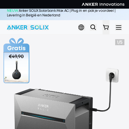
Skip to main content
NIEUW
Anker SOLIX Solarbank Max AC | Plug in en pak je voordeel |
Levering in België en Nederland
Koop nu >>
1
/
5