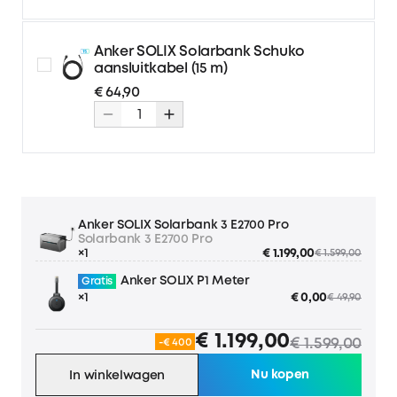
2x 10 m 4 mm² verlengkabel
€ 89,90
€ 99,90
voor zonnepanelen
Anker SOLIX Solarbank Schuko
2x 5 m 6 mm² verlengkabel
€ 79,90
€ 89,90
aansluitkabel (15 m)
voor zonnepanelen
€ 64,90
2x 10 m 6 mm² verlengkab
€ 109,90
€ 119,90
el voor zonnepanelen
Anker SOLIX Solarbank 3 E2700 Pro
Solarbank 3 E2700 Pro
×1
€ 1.199,00
€ 1.599,00
Anker SOLIX P1 Meter
Gratis
×1
€ 0,00
€ 49,90
€ 1.199,00
€ 1.599,00
-€ 400
Nu kopen
In winkelwagen