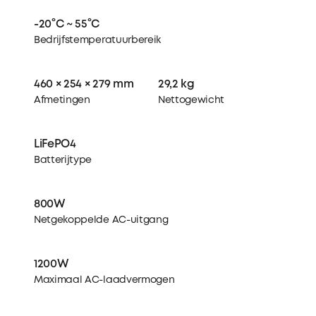
-20°C ~ 55°C
Bedrijfstemperatuurbereik
460 × 254 × 279 mm
29,2 kg
Afmetingen
Nettogewicht
LiFePO4
Batterijtype
800W
Netgekoppelde AC-uitgang
1200W
Maximaal AC-laadvermogen