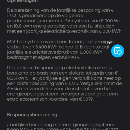
Opmerkingen:
op Solarbank om de Bluetooth-verbinding te verifiëren.
2. Zet de wifi-verbinding op.
De berekening van de jaarlijkse besparing van €
1.733 is gebaseerd op de volgende
3. Voeg extra apparaten toe, zoals Solarbank 3, slimme
productconfiguratie: een PV-systeem van 5.000 Wp
meters of slimme stopcontacten. Zorg ervoor dat alle
en 10,8 kWh energieopslag voor een huishouden
apparaten binnen hetzelfde systeem zijn verbonden met
met een jaarlijks elektriciteitsverbruik van 6.000 kWh.
hetzelfde wifi-netwerk.
4. Update de firmware naar de nieuwste versie.
Met het systeem wordt een totaal jaarlijks eigen
5. Stel de bedrijfsmodus van het systeem in, zoals AI-
verbruik van 5.400 kWh behaald. Bij een totaal
jaarlijks elektriciteitsverbruik van 6.000 kWh
modus, zelfverbruik of aangepaste modus.
bedraagt het eigen verbruik 90%.
De jaarlijkse besparing op elektriciteitskosten is
berekend op basis van een elektriciteitsprijs van €
0,35/kWh. Het jaarlijkse eigen verbruik komt neer op
een kostenbesparing van € 1.733. Vergeleken met de
€ 654 aan voordelen vóór de installatie van het
energieopslagsysteem, vertegenwoordigt dit een
extra economisch voordeel van € 1.079.
Besparingsberekening:
Jaarlijkse besparing met energieopslagsysteem: