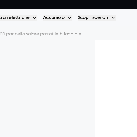
rali elettriche
Accumulo
Scopri scenari
00 pannello solare portatile bifacciale