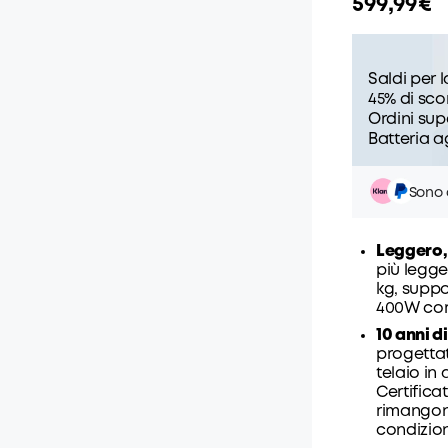
599,99€
Saldi per 
45% di sco
Ordini sup
Batteria a
Sono d
Leggero,
più legge
kg, suppo
400W comu
10 anni d
progettat
telaio in 
Certificat
rimangono
condizion