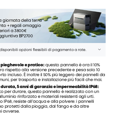
la giornata della terra
nto + regali omaggio
eriori a 3800€
ggiuntiva BP2700
isponibili opzioni flessibili di pagamento a rate.
 pieghevole e pratico:
questo pannello è ora il 10%
ro rispetto alla versione precedente e pesa solo 10
rto incluso. È inoltre il 50% più leggero dei pannelli da
ni, per trasporto e installazione più facili che mai.
i durata, 5 anni di garanzia e impermeabilità IP68:
o per durare, questo pannello è realizzato con un
alluminio rinforzato e materiali resistenti agli urti.
o IP68, resiste all’acqua e alla polvere: i pannelli
 protetti dalla pioggia, dal fango e da altre
i avverse.