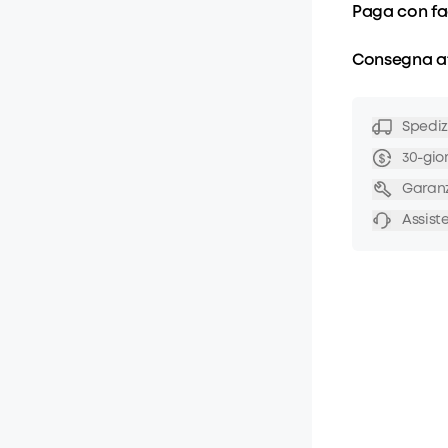
Paga con fac
Consegna af
Spediz
30-gio
Garanz
Assiste