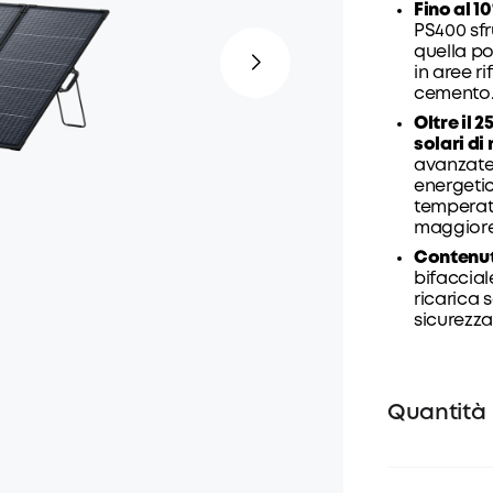
Fino al 1
PS400 sfr
quella po
in aree r
cemento
Oltre il 
solari d
avanzate 
energeti
temperat
maggiore 
Contenut
bifacciale
ricarica 
sicurezza
Quantità