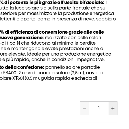
0% di potenza in più grazie all’uscita bifacciale:
il
utta la luce solare sia sulla parte frontale che su
steriore per massimizzare la produzione energetica
iflettenti o aperte, come in presenza di neve, sabbia o
.
25% di efficienza di conversione grazie alle celle
i nuova generazione:
realizzato con celle solari
di tipo N che riducono al minimo le perdite
che e mantengono elevate prestazioni anche a
ure elevate. Ideale per una produzione energetica
e più rapida, anche in condizioni impegnative.
o della confezione:
pannello solare portatile
 PS400, 2 cavi di ricarica solare (2,5 m), cavo di
solare XT60i (0,5 m), guida rapida e scheda di
.