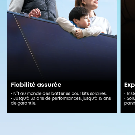
Fiabilité assurée
Exp
• N°1 au monde des batteries pour kits solaires.
• Ins
• Jusqu’à 30 ans de performances, jusqu’à 15 ans
• Sol
de garantie.
panne