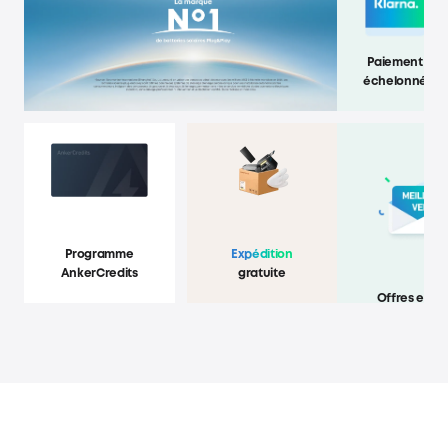
Paiement
échelonné
Programme
Expédition
AnkerCredits
gratuite
Offres exclu