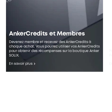
AnkerCredits et Membres
l
Devenez membre et recevez des AnkerCredits à
chaque achat. Vous pourrez utiliser vos AnkerCredits
pour obtenir des récompenses sur la boutique Anker
P
SOLIX.
P
En savoir plus
E