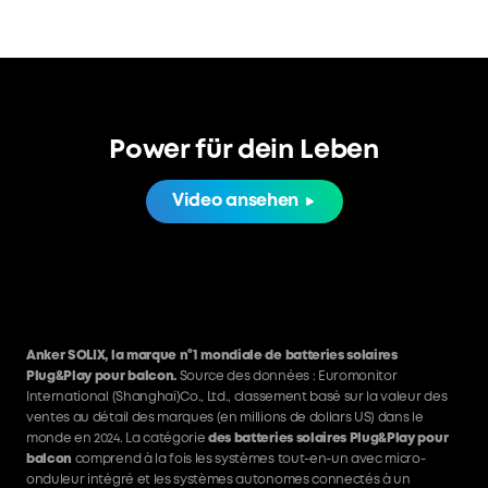
Power für dein Leben
Video ansehen
Anker SOLIX, la marque n°1 mondiale de batteries solaires
Plug&Play pour balcon.
Source des données : Euromonitor
International (Shanghai)Co., Ltd., classement basé sur la valeur des
ventes au détail des marques (en millions de dollars US) dans le
monde en 2024. La catégorie
des batteries solaires Plug&Play pour
balcon
comprend à la fois les systèmes tout-en-un avec micro-
onduleur intégré et les systèmes autonomes connectés à un