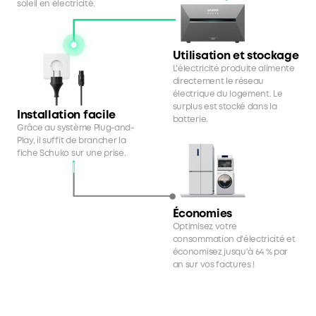
soleil en électricité.
Utilisation et stockage
L'électricité produite alimente
directement le réseau
électrique du logement. Le
surplus est stocké dans la
Installation
facile
batterie.
Grâce au système Plug-and-
Play, il suffit de brancher la
fiche Schuko sur une prise.
Économies
Optimisez votre
consommation d'électricité et
économisez jusqu'à 64 % par
an sur vos factures !