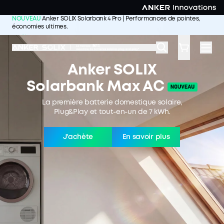
Skip to main content
NOUVEAU
Anker SOLIX Solarbank 4 Pro | Performances de pointes,
économies ultimes.
J'achète >>
Anker SOLIX
Solarbank Max AC
La première batterie domestique solaire,
Plug&Play et tout-en-un de 7 kWh.
J'achète
En savoir plus