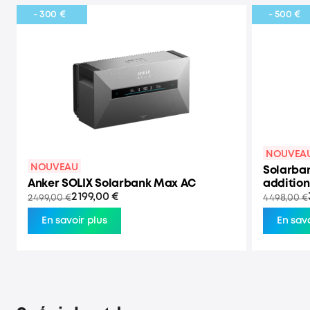
- 300 €
- 500 €
NOUVEA
NOUVEAU
Solarban
Anker SOLIX Solarbank Max AC
addition
2 199,00 €
2 499,00 €
4 498,00 €
En savoir plus
En savo