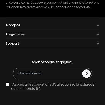
onduleur externe. Ces deux types permettent une installation et une
utilisation immédiates à domicile. Étude finalisée en février 2025.
À propos
Nous contacter
Programme
Conditions d'utilisation
Communauté
Support
Suivi de Commande
Programme des Ambassadeurs
Centre d'aide
panneau solaire
AnkerCredits
Annuler la commande
kit panneau solaire
Abonnez-vous et gagnez !
Jusqu'à 100 € Cashback
Politique de remboursement
panneau solaire plug and play
Process a Warranty
Batterie Solaire
Politique d'expédition
Panneau Solaire Camping-Car
J'accepte les
conditions d'utilisation
et la
politique
Avis de confidentialité
de confidentialité
.
APP Download
Comparer