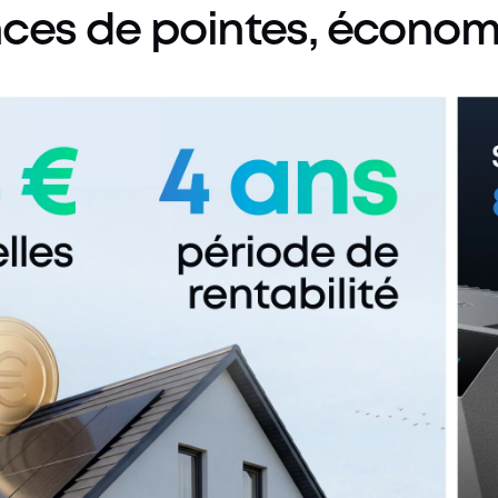
nces
de
pointes,
économ