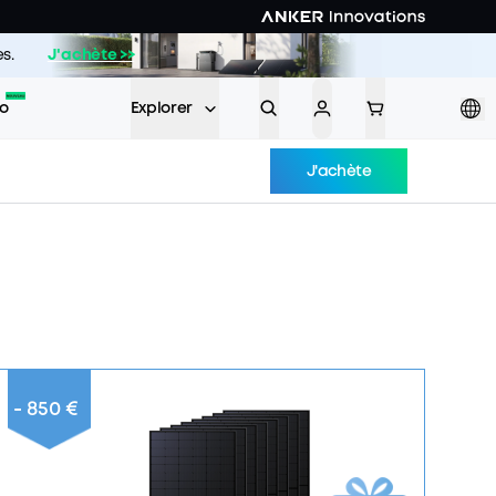
s.
J'achète >>
ro
Explorer
J'achète
- 850 €