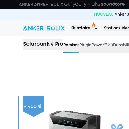
Skip to main content
NOUVEAU
Anker S
Kit solaire
Stations éle
Solarbank 4 Pro
Remises
PluginPower™ 2.0
Durabil
- 400 €