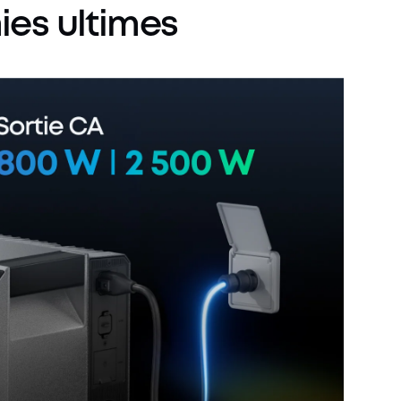
ies
ultimes