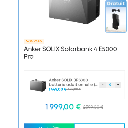
NOUVEAU
Anker SOLIX Solarbank 4 E5000
Pro
Anker SOLIX BP5000
batterie additionnelle (5
-
0
+
000 Wh)
1 449,00 €
1 699,00 €
1 999,00 €
2 399,00 €