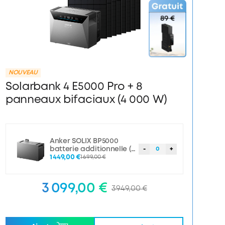
NOUVEAU
Solarbank 4 E5000 Pro + 8
panneaux bifaciaux (4 000 W)
Anker SOLIX BP5000
batterie additionnelle (5
-
0
+
000 Wh)
1 449,00 €
1 699,00 €
3 099,00 €
3 949,00 €