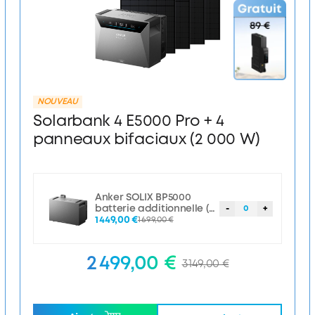
NOUVEAU
Solarbank 4 E5000 Pro + 4
panneaux bifaciaux (2 000 W)
Anker SOLIX BP5000
batterie additionnelle (5
-
0
+
000 Wh)
1 449,00 €
1 699,00 €
2 499,00 €
3 149,00 €