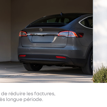
ion
électricité ?
 de réduire les factures,
rès longue période.