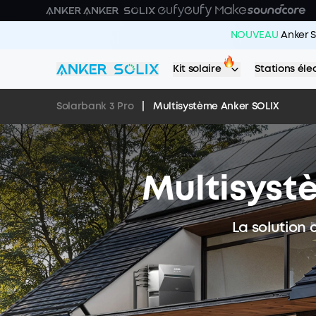
Skip to main content
NOUVEAU
Anker S
Kit solaire
Stations éle
Solarbank 3 Pro
|
Multisystème Anker SOLIX
Multisyst
La solution 