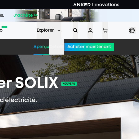
s.
J'achète >>
ro
Explorer
Acheter maintenant
Aperçu
Détails
er SOLIX
’électricité.