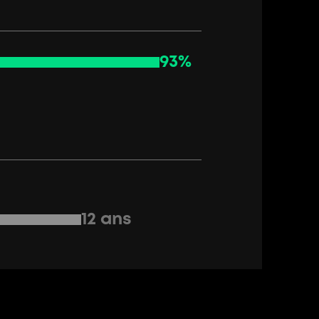
93%
12 ans