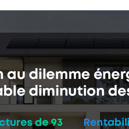
n au dilemme éner
Systèmes 
Des économies, 
es
able diminution de
 %
de réduction
Retour sur inves
12 ans
ctures
ctures de 93
Rentabil