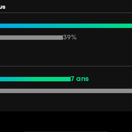
lus
39%
7 ans