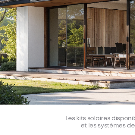
Vo
contre l'aug
Les kits solaires dispon
et les systèmes de