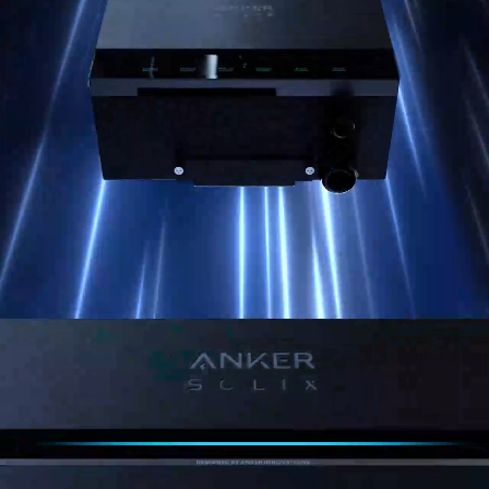
800
W
2000
W
2.7
kWh
Puissance CA
Entrée PV
Capacité