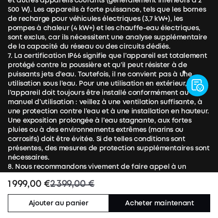
et autres appareils courants (généralement inférieurs à 2
500 W). Les appareils à forte puissance, tels que les bornes
de recharge pour véhicules électriques (3,7 kW+), les
pompes à chaleur (4 kW+) et les chauffe-eau électriques,
sont exclus, car ils nécessitent une analyse supplémentaire
de la capacité du réseau ou des circuits dédiés.
7. La certification IP66 signifie que l’appareil est totalement
protégé contre la poussière et qu’il peut résister à de
puissants jets d’eau. Toutefois, il ne convient pas à une
utilisation sous l’eau. Pour une utilisation en extérieur,
l’appareil doit toujours être installé conformément au
manuel d’utilisation : veillez à une ventilation suffisante, à
une protection contre l’eau et à une installation en hauteur.
Une exposition prolongée à l’eau stagnante, aux fortes
pluies ou à des environnements extrêmes (marins ou
corrosifs) doit être évitée. Si de telles conditions sont
présentes, des mesures de protection supplémentaires sont
nécessaires.
8. Nous recommandons vivement de faire appel à un
électricien qualifié pour inspecter le circuit dédié et
1 999,00 €
2 399,00 €
évaluer l’état de l’équipement afin de garantir une
conformité totale aux normes. Anker n'est pas responsable
Ajouter au panier
Acheter maintenant
des problèmes causés par un câblage vieillissant, des
circuits partagés, ou un mauvais contact avec la prise.