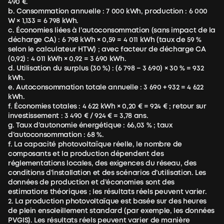
secours pour l'ensemble de la maison.
490 €.
3. Sortie AC et capacités de secours
b. Consommation annuelle : 7 000 kWh, production : 6 000
Solarbank 4 E5000 Pro : Fournit une sortie AC de 800 W ou 2
Une fois l'alimentation du réseau rétablie, le système
W × 1,133 = 6 798 kWh.
500 W. Il comprend un port de secours capable de fournir
repasse automatiquement à son mode de fonctionnement
c. Économies liées à l’autoconsommation (sans impact de la
jusqu'à 2 500 W en cas de panne de courant.
antérieur à la panne, sans nécessiter aucune intervention
décharge CA) : 6 798 kWh × 0,59 = 4 011 kWh (taux de 59 %
Max AC : Possède une sortie AC par défaut de 800 W,
manuelle.
selon le calculateur HTW) ; avec facteur de décharge CA
configurable jusqu'à 3 500 W via l'application, et jusqu'à 5
(0,92) : 4 011 kWh × 0,92 = 3 690 kWh.
000 W lorsqu'il est connecté à un commutateur de
d. Utilisation du surplus (30 %) : (6 798 − 3 690) × 30 % = 932
transfert automatique (ATS). Son port de secours fournit
kWh.
entre 3,5 kW et 3,68 kW selon la configuration.
e. Autoconsommation totale annuelle : 3 690 + 932 = 4 622
kWh.
4. Dimensions et poids
f. Économies totales : 4 622 kWh × 0,20 € = 924 € ; retour sur
Solarbank 4 E5000 Pro : L'option la plus compacte et la plus
investissement : 3 490 € / 924 € = 3,78 ans.
légère, mesurant 460 × 305 × 355 mm et pesant 50 kg.
g. Taux d’autonomie énergétique : 66,03 % ; taux
Max AC : Une unité plus grande, mesurant 670 × 356 × 325
d’autoconsommation : 68 %.
mm et pesant 73 kg.
f. La capacité photovoltaïque réelle, le nombre de
composants et la production dépendent des
5. Durée de vie de la batterie et indice de protection (IP)
réglementations locales, des exigences du réseau, des
Les deux produits partagent les mêmes normes de fiabilité
conditions d’installation et des scénarios d’utilisation. Les
et de durabilité. Chacun bénéficie d'une garantie de 10
données de production et d’économies sont des
ans sur la batterie, d'une durée de vie de 10 000 cycles de
estimations théoriques ; les résultats réels peuvent varier.
charge et de décharge, et d'un indice de protection IP66,
2. La production photovoltaïque est basée sur des heures
offrant une protection totale contre l'infiltration de
de plein ensoleillement standard (par exemple, les données
poussière et les jets d'eau à haute pression.
PVGIS). Les résultats réels peuvent varier de manière