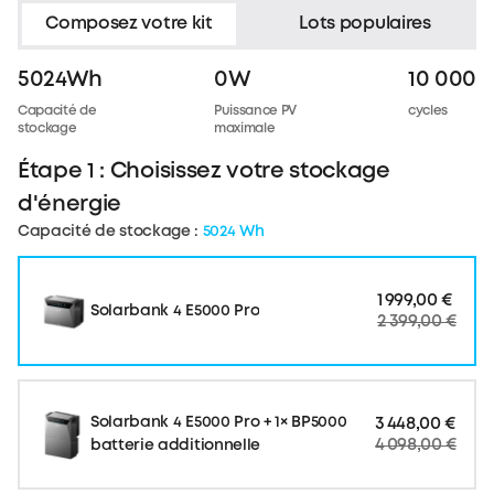
Composez votre kit
Lots populaires
Cotisation Bebat (Belgique)
Des frais Bebat supplémentaires
5024Wh
0W
10 000
s’appliquent pour les clients en
Capacité de
Puissance PV
cycles
Belgique.
Cliquez ici
pour en savoir
stockage
maximale
plus sur Bebat.
Étape 1 : Choisissez votre stockage
d'énergie
Capacité de stockage :
5024 Wh
1 999,00 €
Solarbank 4 E5000 Pro
2 399,00 €
Solarbank 4 E5000 Pro + 1× BP5000
3 448,00 €
4 098,00 €
batterie additionnelle