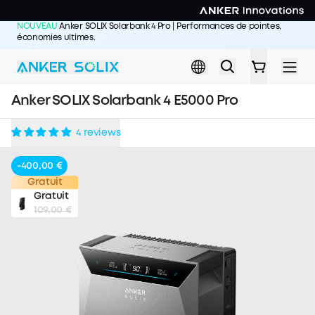
Skip to main content
NOUVEAU
Anker SOLIX Solarbank 4 Pro | Performances de pointes,
économies ultimes.
J'achète >>
Anker SOLIX Solarbank 4 E5000 Pro
4 reviews
-400,00 €
Gratuit
Gratuit
109,00 €