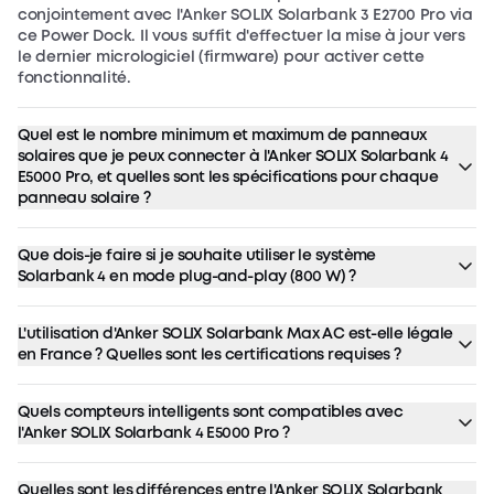
conjointement avec l'Anker SOLIX Solarbank 3 E2700 Pro via
ce Power Dock. Il vous suffit d'effectuer la mise à jour vers
le dernier micrologiciel (firmware) pour activer cette
fonctionnalité.
Quel est le nombre minimum et maximum de panneaux
solaires que je peux connecter à l'Anker SOLIX Solarbank 4
E5000 Pro, et quelles sont les spécifications pour chaque
panneau solaire ?
Le Solarbank 4 E5000 Pro dispose de quatre ensembles de
ports d'entrée PV. Le nombre total de panneaux pris en
Que dois-je faire si je souhaite utiliser le système
charge dépend de la méthode de connexion :
Solarbank 4 en mode plug-and-play (800 W) ?
Le Solarbank 4 E5000 Pro a une capacité de sortie
- 1 panneau par port : connexion directe via des câbles
maximale de 2 500 W. Par défaut, l'appareil est configuré
d'extension PV (jusqu'à 4 panneaux au total).
L'utilisation d'Anker SOLIX Solarbank Max AC est-elle légale
en usine pour une sortie AC de 800 W.
- 2 panneaux par port : connexion en parallèle via des
en France ? Quelles sont les certifications requises ?
connecteurs en Y (jusqu'à 8 panneaux au total).
Oui, son utilisation est tout à fait légale. En France, vous
devez faire appel à un électricien professionnel qualifié
Quels compteurs intelligents sont compatibles avec
La limite de tension pour chaque MPPT est strictement
pour réaliser l'installation et obtenir l'attestation de
l'Anker SOLIX Solarbank 4 E5000 Pro ?
fixée à 60 V ; par conséquent, la tension en circuit ouvert
conformité (certificat Consuel). L'électricien se chargera
(Voc) de chaque panneau solaire doit être comprise entre
L'Anker SOLIX Solarbank 4 E5000 Pro prend actuellement en
ensuite de soumettre la demande de raccordement au
16 V et 60 V, et le courant total de tous les panneaux
charge l'Anker SOLIX Smart Meter et l'Anker SOLIX Smart
gestionnaire de réseau en votre nom.
Quelles sont les différences entre l'Anker SOLIX Solarbank