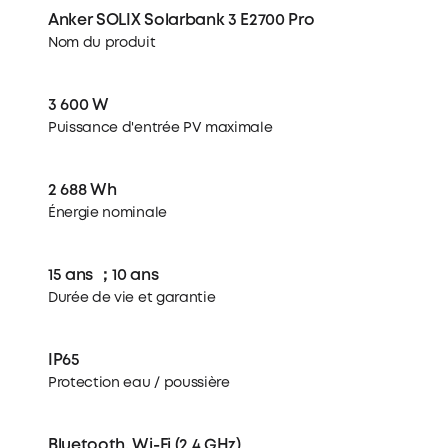
Anker SOLIX Solarbank 3 E2700 Pro
Nom du produit
3 600 W
Puissance d'entrée PV maximale
2 688 Wh
Énergie nominale
15 ans ；10 ans
Durée de vie et garantie
IP65
Protection eau / poussière
Bluetooth, Wi-Fi (2,4 GHz)