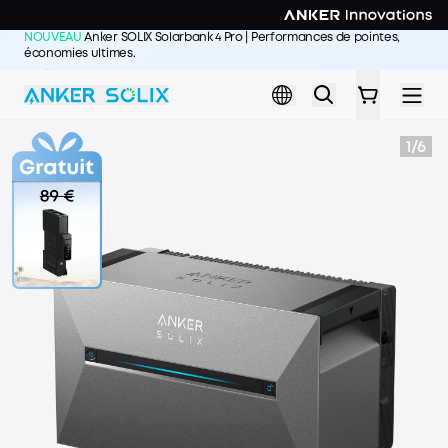
Skip to main content
NOUVEAU
Anker SOLIX Solarbank 4 Pro | Performances de pointes,
économies ultimes.
J'achète >>
1
/
6