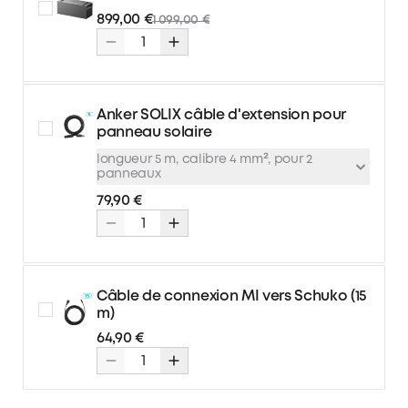
899,00 €
1 099,00 €
Anker SOLIX câble d'extension pour
panneau solaire
longueur 5 m, calibre 4 mm², pour 2
panneaux
79,90 €
longueur 5 m, calibre 4 mm², pour
79,90 €
2 panneaux
longueur 10 m, calibre 4 mm², pou
99,90 €
r 2 panneaux
Câble de connexion MI vers Schuko (15
longueur 5 m, calibre 6 mm², pour
89,90 €
m)
2 panneaux
64,90 €
longueur 10 m, calibre 6 mm², pou
119,90 €
r 2 panneauxn