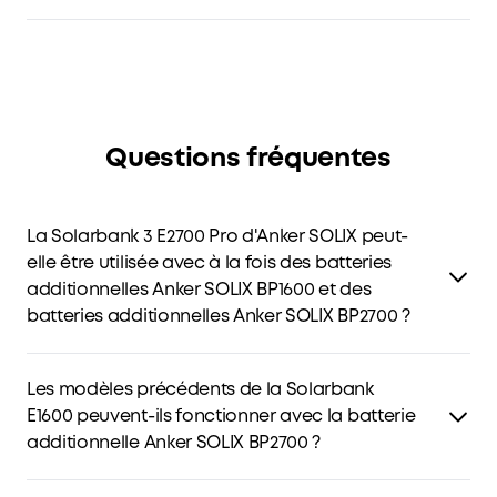
Questions fréquentes
La Solarbank 3 E2700 Pro d'Anker SOLIX peut-
elle être utilisée avec à la fois des batteries
additionnelles Anker SOLIX BP1600 et des
batteries additionnelles Anker SOLIX BP2700 ?
Oui, différentes batteries peuvent être utilisées
simultanément. Veuillez noter les éléments suivants :
Les modèles précédents de la Solarbank
E1600 peuvent-ils fonctionner avec la batterie
1. La puissance de charge d'une seule Solarbank 3 2700
additionnelle Anker SOLIX BP2700 ?
Pro d'Anker SOLIX reste inchangée : 1 800 W.
La capacité des Solarbank E1600 (A17C0) ne peut pas être