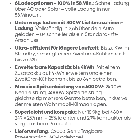
6 Ladeoptionen – 100% in 58 Min.
: Schnellladung
über AC oder Solar – volle Ladung in nur
58 Minuten.
Unterwegs laden mit 800W Lichtmaschinen-
Ladung
: Vollständig in 2,6h über dein Auto
geladen – 8× schneller als ein Standard-Kfz-
Anschluss.
Ultra-effizient für längere Laufzeit
:
Bis zu 9W im
Standby
, versorgt einen Zweitürer-Kühlschrank
bis zu 32h.
Erweiterbare Kapazität bis 4kWh
: Mit einem
Zusatzakku auf 4kWh erweitern und einen
Zweitürer-Kühlschrank bis zu 64h betreiben.
Massive Spitzenleistung von 4000W
: 2400W
Nennleistung, 4000W Spitzenleistung –
gleichzeitig mehrere Geräte betreiben, inklusive
der meisten Wohnmobil-Klimaanlagen.
Superleicht und kompakt
: Nur 18,9kg bei 460 ×
249 × 257mm – 25% leichter und 29% kompakter als
vergleichbare Produkte.
Lieferumfang
: C2000 Gen 2 Tragbare
Powerstation, AC-Ladekabel,