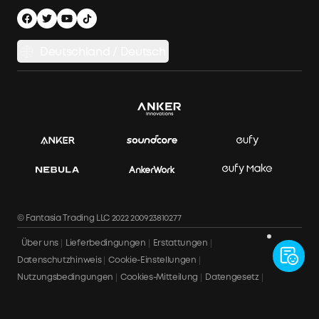
Energiespeichersystem
Finanzierungsplan
Versandbedingungen
Balkonkraftwerk-Auswahlhilfe
Datenschutzhinweis
Deutschland / Deutsch
Balkonkraftwerke vergleichen
Impressum
APP Download
Datensicherheit & Datenschutz
Rechnung herunterladen
Bestellung stornieren
© Fantasia Trading LLC 2022 200923810277
Über uns
Lieferbedingungen
Erstattungen
Datenschutzhinweis
Cookie-Einstellungen
Nutzungsbedingungen
Cookies-Mitteilung
Datengesetz