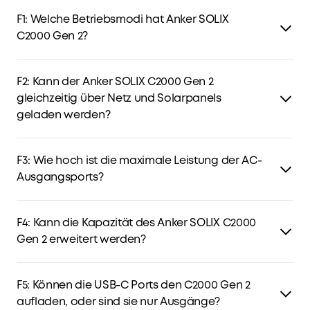
F1: Welche Betriebsmodi hat Anker SOLIX
C2000 Gen 2?
C2000 Gen 2 verfügt über vier Modi: Standard, Time-of-Use
(TOU), Storm Guard und Fast Charging Plan. TOU optimiert
F2: Kann der Anker SOLIX C2000 Gen 2
Laden und Entladen nach Strompreisen, während Storm
gleichzeitig über Netz und Solarpanels
Guard und Fast Charging Plan Notstrom für Stromausfälle
geladen werden?
und Stürme speichern.
Ja. Solarenergie wird priorisiert, der Rest wird über AC-
Laden ergänzt.
F3: Wie hoch ist die maximale Leistung der AC-
Ausgangsports?
Die AC-Ausgänge liefern 2400W Dauerleistung und bis zu
4000W Spitzenleistung.
F4: Kann die Kapazität des Anker SOLIX C2000
Gen 2 erweitert werden?
Ja. Durch Kopplung mit dem Anker SOLIX BP2000 (Gen 2)
Erweiterungsakku.
F5: Können die USB-C Ports den C2000 Gen 2
aufladen, oder sind sie nur Ausgänge?