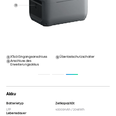
LCD-Bildschirm
Kfz-Steckdose
1
2
DC-Buchsenknopf
USB-C Anschlüsse
3
4
AC-Ausgangsanschlüsse
5
Akku
Batterietyp
Zellkapazität
LFP
40000mAh / 2048Wh
Lebensdauer