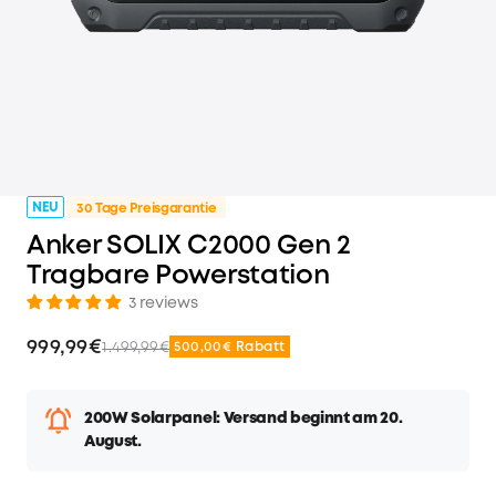
NEU
30 Tage Preisgarantie
Anker SOLIX C2000 Gen 2
Tragbare Powerstation
3 reviews
999,99€
1.499,99€
500,00€ Rabatt
200W Solarpanel: Versand beginnt am 20.
August.