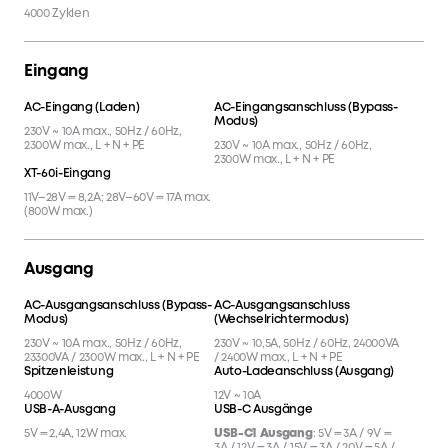
4000 Zyklen
Eingang
AC-Eingang (Laden)
AC-Eingangsanschluss (Bypass-
Modus)
230V ~ 10A max., 50Hz / 60Hz,
2300W max., L + N + PE
230V ~ 10A max., 50Hz / 60Hz,
2300W max., L + N + PE
XT-60i-Eingang
11V–28V ⎓ 8,2A; 28V–60V ⎓ 17A max.
(800W max.)
Ausgang
AC-Ausgangsanschluss (Bypass-
AC-Ausgangsanschluss
Modus)
(Wechselrichtermodus)
230V ~ 10A max., 50Hz / 60Hz,
230V ~ 10,5A, 50Hz / 60Hz, 24000VA
23300VA / 2300W max., L + N + PE
/ 2400W max., L + N + PE
Spitzenleistung
Auto-Ladeanschluss (Ausgang)
4000W
12V ~ 10A
USB-A-Ausgang
USB-C Ausgänge
5V ⎓ 2,4A, 12W max.
USB-C1 Ausgang
: 5V ⎓ 3A / 9V ⎓