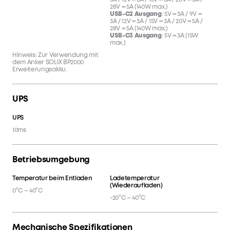
3A / 12V ⎓ 3A / 15V ⎓ 3A / 20V ⎓ 5A /
28V ⎓ 5A (140W max.)
USB-C2 Ausgang
: 5V ⎓ 3A / 9V ⎓
3A / 12V ⎓ 3A / 15V ⎓ 3A / 20V ⎓ 5A /
28V ⎓ 5A (140W max.)
USB-C3 Ausgang
: 5V ⎓ 3A (15W
max.)
Hinweis: Zur Verwendung mit
dem Anker SOLIX BP2000
Erweiterungsakku.
UPS
UPS
10ms
Betriebsumgebung
Temperatur beim Entladen
Ladetemperatur
(Wiederaufladen)
0°C – 40°C
-20°C – 40°C
Mechanische Spezifikationen