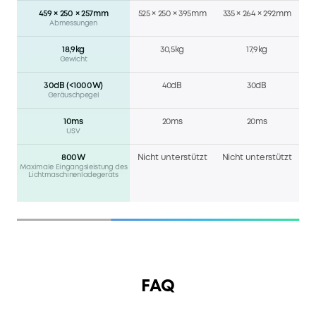
459 × 250 × 257mm
525 × 250 × 395mm
335 × 264 × 292mm
Abmessungen
18,9kg
30,5kg
17,9kg
Gewicht
30dB (<1000W)
40dB
30dB
Geräuschpegel
10ms
20ms
20ms
USV
800W
Nicht unterstützt
Nicht unterstützt
Maximale Eingangsleistung des
Lichtmaschinenladegeräts
FAQ