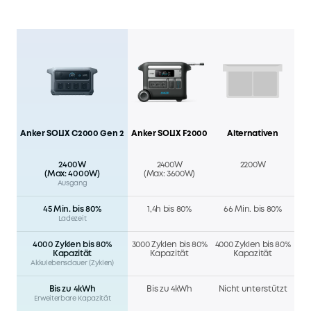
Anker SOLIX C2000 Gen 2
Anker SOLIX F2000
Alternativen
2400W
2400W
2200W
(Max: 4000W)
(Max: 3600W)
Ausgang
45 Min. bis 80%
1,4h bis 80%
66 Min. bis 80%
Ladezeit
4000 Zyklen bis 80%
3000 Zyklen bis 80%
4000 Zyklen bis 80%
Kapazität
Kapazität
Kapazität
Akkulebensdauer (Zyklen)
Bis zu 4kWh
Bis zu 4kWh
Nicht unterstützt
Erweiterbare Kapazität