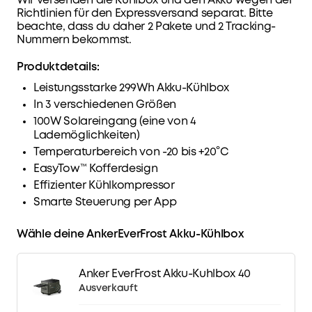
Wir versenden die Kühlbox und den Akku wegen der
Richtlinien für den Expressversand separat. Bitte
beachte, dass du daher 2 Pakete und 2 Tracking-
Nummern bekommst.
Kleine flexible monatliche Raten ab 4,08% eff.
Zins
Jetzt profitieren
Produktdetails:
Leistungsstarke 299Wh Akku-Kühlbox
In 3 verschiedenen Größen
100W Solareingang (eine von 4
Lademöglichkeiten)
Temperaturbereich von -20 bis +20°C
EasyTow™ Kofferdesign
Effizienter Kühlkompressor
Smarte Steuerung per App
Wähle deine AnkerEverFrost Akku-Kühlbox
Anker EverFrost Akku-Kuhlbox 40
Ausverkauft