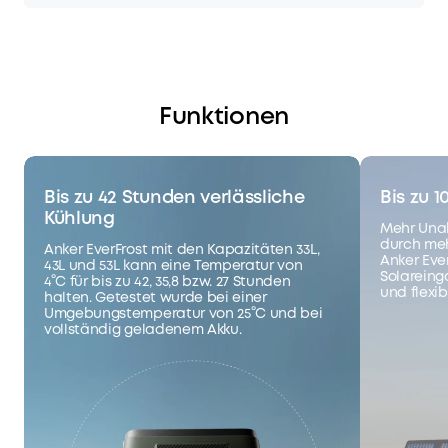
Funktionen
Bis zu 42 Stunden verlässliche
Bis zu 
Kühlung
Mehr Una
durch meh
Anker EverFrost mit den Kapazitäten 33L,
Anker Ever
43L und 53L kann eine Temperatur von
Solareing
4°C für bis zu 42, 35,8 bzw. 27 Stunden
und flexib
halten. Getestet wurde bei einer
Umgebungstemperatur von 25°C und bei
vollständig geladenem Akku.