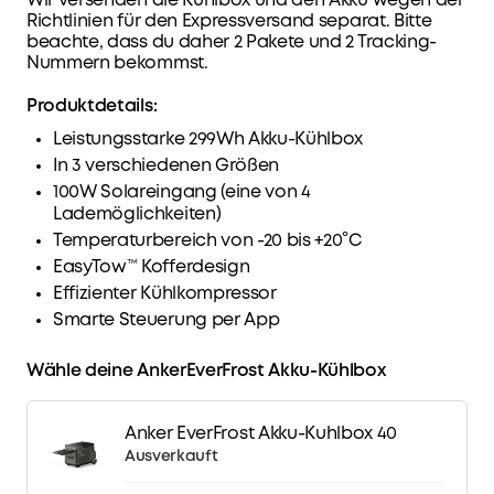
Wir versenden die Kühlbox und den Akku wegen der
Richtlinien für den Expressversand separat. Bitte
beachte, dass du daher 2 Pakete und 2 Tracking-
Nummern bekommst.
Kleine flexible monatliche Raten ab 4,08% eff.
Zins
Jetzt profitieren
Produktdetails:
Leistungsstarke 299Wh Akku-Kühlbox
In 3 verschiedenen Größen
100W Solareingang (eine von 4
Lademöglichkeiten)
Temperaturbereich von -20 bis +20°C
EasyTow™ Kofferdesign
Effizienter Kühlkompressor
Smarte Steuerung per App
Wähle deine AnkerEverFrost Akku-Kühlbox
Anker EverFrost Akku-Kuhlbox 40
Ausverkauft