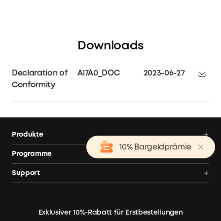
Downloads
Declaration of
A17A0_DOC
2023-06-27
Conformity
Produkte
10% Bargeldprämie
Balkonkraftwerk
Programme
Balkonkraftwerk mit Speicher
AnkerCredits Programm
Support
Solarbank 4 E5000 Pro
Blog
Balkonkraftwerk-Händler
Balkonkraftwerk mit Speicher Angebote
Community
Bestellung verfolgen
Powerstation Angebote
Exklusiver 10%-Rabatt für Erstbestellungen
Hot Deals
Smarte Hilfe